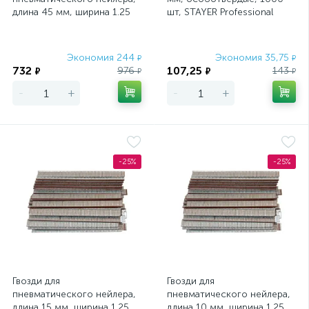
длина 45 мм, ширина 1.25
шт, STAYER Professional
мм, толщина 1 мм, 5000 шт
Matrix
Экономия 244
Экономия 35,75
₽
₽
732
107,25
976
143
₽
₽
₽
₽
-
+
-
+
-25%
-25%
Гвозди для
Гвозди для
пневматического нейлера,
пневматического нейлера,
длина 15 мм, ширина 1.25
длина 10 мм, ширина 1.25