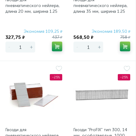
пневматического нейлера,
пневматического нейлера,
длина 20 мм, ширина 1.25
длина 35 мм, ширина 1.25
мм, толщина 1 мм, 5000 шт
мм, толщина 1 мм, 5000 шт
Matrix
Matrix
Экономия 109,25
Экономия 189,50
₽
₽
327,75
568,50
437
758
₽
₽
₽
₽
-
+
-
+
-25%
-25%
Гвозди для
Гвозди "ProFIX" тип 300, 14
пневматического нейлера,
мм, особотвердые, 1000