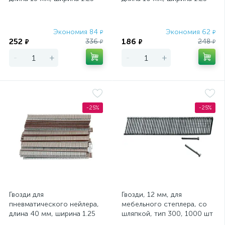
мм, толщина 1 мм, 5000 шт
мм, толщина 1 мм, 5000 шт
Matrix
Matrix
Экономия 84
Экономия 62
₽
₽
252
186
336
248
₽
₽
₽
₽
-
+
-
+
-25%
-25%
Гвозди для
Гвозди, 12 мм, для
пневматического нейлера,
мебельного степлера, со
длина 40 мм, ширина 1.25
шляпкой, тип 300, 1000 шт
мм, толщина 1 мм, 5000 шт
Matrix Master