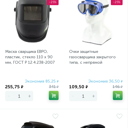
-25%
-25%
Маска сварщика ЕВРО,
Очки защитные
пластик, стекло 110 х 90
газосварщика закрытого
мм, ГОСТ Р 12.4.238-2007
типа, с непрямой
Россия Сибртех
вентиляцией, поликарбонат
Россия Сибртех
Экономия 85,25
Экономия 36,50
₽
₽
255,75
109,50
341
146
₽
₽
₽
₽
-
+
-
+