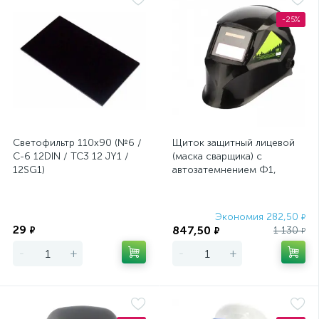
-25%
Светофильтр 110х90 (№6 /
Щиток защитный лицевой
С-6 12DIN / ТС3 12 JY1 /
(маска сварщика) с
12SG1)
автозатемнением Ф1,
коробка Сибртех
Экономия
Экономия 282,50
₽
29
847,50
₽
1 130
₽
₽
-
+
-
+