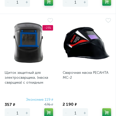
-
+
-
+
-25%
Щиток защитный для
Сварочная маска РЕСАНТА
электросварщика, (маска
МС-2
сварщика) с откидным
блоком 110 x 90 мм Россия
Сибртех
Экономия 119
Экономия
₽
2 190
357
476
₽
₽
₽
-
+
-
+