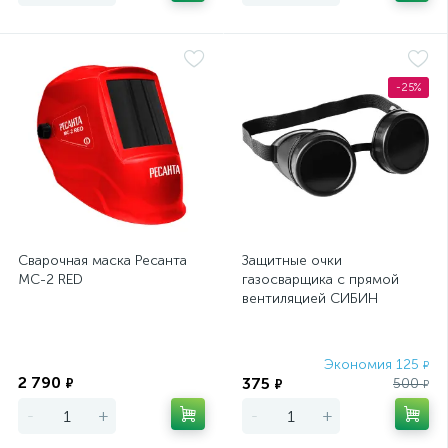
-25%
Сварочная маска Ресанта
Защитные очки
МС-2 RED
газосварщика с прямой
вентиляцией СИБИН
закрытого типа
Экономия
Экономия 125
₽
2 790
375
₽
500
₽
₽
-
+
-
+