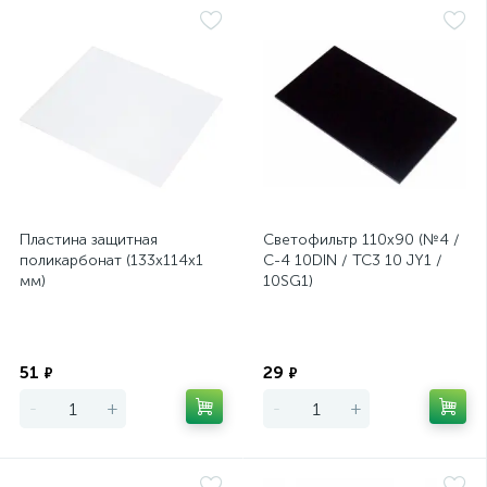
Пластина защитная
Светофильтр 110х90 (№4 /
поликарбонат (133х114х1
С-4 10DIN / ТС3 10 JY1 /
мм)
10SG1)
Экономия
Экономия
51
29
₽
₽
-
+
-
+