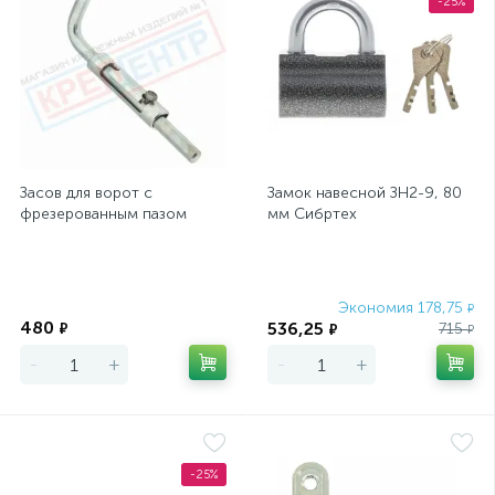
-25%
Засов для ворот с
Замок навесной ЗН2-9, 80
фрезерованным пазом
мм Сибртех
Экономия
Экономия 178,75
₽
480
536,25
₽
715
₽
₽
-
+
-
+
-25%