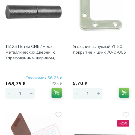
15123 Петля СИБИН для
Угольник выпуклый УГ-50,
металлических дверей, с
покрытие - цинк 70-0-005
впресованным шариком,
22х120мм
Экономия 56,25
Экономия
₽
5,70
168,75
225
₽
₽
₽
-
+
-
+
-25%