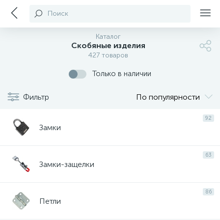
Поиск
Каталог
Скобяные изделия
427 товаров
Только в наличии
Фильтр
По популярности
92
Замки
63
Замки-защелки
86
Петли