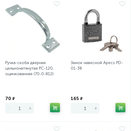
Ручка-скоба дверная
Замок навесной Apecs PD-
цельнонатянутая РС-120,
01-38
оцинкованная (70-0-812)
Экономия
Экономия
70
165
₽
₽
-
+
-
+