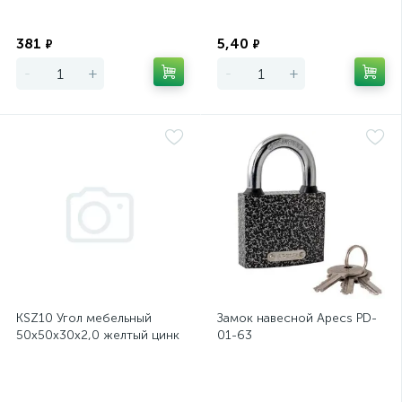
Экономия
Экономия
381
5,40
₽
₽
-
+
-
+
KSZ10 Угол мебельный
Замок навесной Apecs PD-
50х50х30х2,0 желтый цинк
01-63