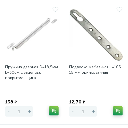
Пружина дверная D=18,5мм
Подвеска мебельная L=105
L=30см с зацепом,
15 мм оцинкованная
покрытие - цинк
Экономия
Экономия
138
12,70
₽
₽
-
+
-
+