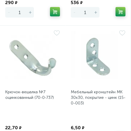
290
536
₽
₽
-
+
-
+
Крючок-вешалка №7
Мебельный кронштейн МК
оцинкованный (70-0-737)
30х30, покрытие - цинк (15-
0-003)
Экономия
Экономия
22,70
6,50
₽
₽