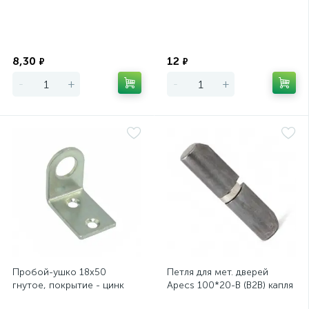
Экономия
Экономия
8,30
12
₽
₽
-
+
-
+
Пробой-ушко 18х50
Петля для мет. дверей
гнутое, покрытие - цинк
Apecs 100*20-B (B2B) капля