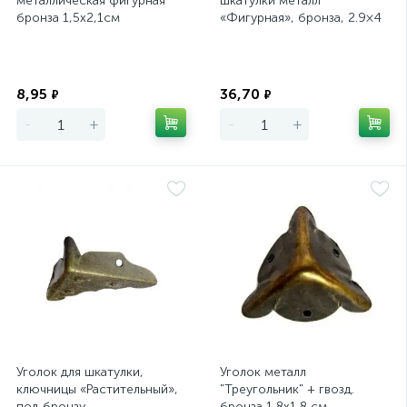
металлическая фигурная
шкатулки металл
бронза 1,5х2,1см
«Фигурная», бронза, 2.9×4
см
Экономия
Экономия
8,95
36,70
₽
₽
-
+
-
+
Уголок для шкатулки,
Уголок металл
ключницы «Растительный»,
"Треугольник" + гвозд.
под бронзу
бронза 1,8х1,8 см