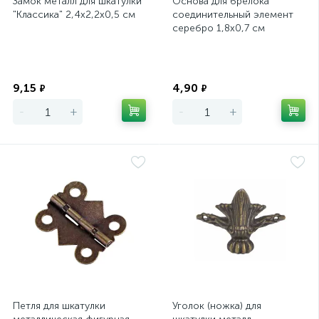
Замок металл для шкатулки
Основа для брелока
"Классика" 2,4х2,2х0,5 см
соединительный элемент
серебро 1,8х0,7 см
Экономия
Экономия
9,15
4,90
₽
₽
-
+
-
+
Петля для шкатулки
Уголок (ножка) для