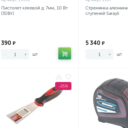
Пистолет клеевой д. 7мм, 10 Вт
Стремянка алюмини
(30Вт).
ступеней Sarayli
Экономия:
390
5 340
₽
₽
-
+
шт
-
+
шт
-25%