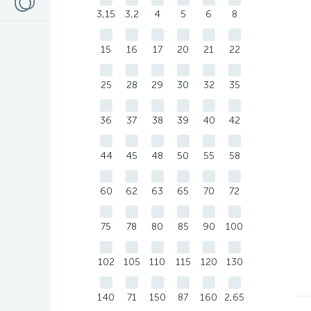
3,15
3,2
4
5
6
8
15
16
17
20
21
22
25
28
29
30
32
35
36
37
38
39
40
42
44
45
48
50
55
58
60
62
63
65
70
72
75
78
80
85
90
100
102
105
110
115
120
130
140
71
150
87
160
2,65