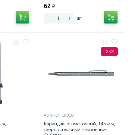
62
₽
-
+
шт
-25%
Артикул:
18910
ая,
Карандаш разметочный, 145 мм,
твердосплавный наконечник