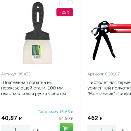
-25%
Артикул:
85435
Артикул:
600107
Шпательная лопатка из
Пистолет для герме
нержавеющей стали, 100 мм,
усиленный полуотк
пластмассовая ручка Сибртех
"Монтажник" Профи
Экономия 13,63
₽
40,87
462
₽
₽
54,50
₽
-
+
шт
-
+
шт