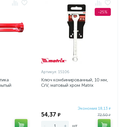
-25%
Артикул:
15106
тика
Ключ комбинированный, 10 мм,
рытый
CrV, матовый хром Matrix
Экономия 18,13
Экономия:
₽
54,37
₽
72,50
₽
-
+
шт