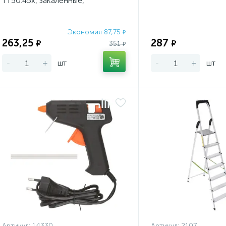
ТТ50.45x, закаленные,
удлиненные, никель Сибртех
Экономия 87,75
₽
263,25
287
₽
₽
351
₽
-
+
шт
-
+
шт
Артикул:
14330
Артикул:
2107