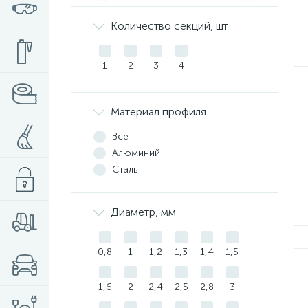
Количество секций, шт
1
2
3
4
Материал профиля
Все
Алюминий
Сталь
Диаметр, мм
0,8
1
1,2
1,3
1,4
1,5
1,6
2
2,4
2,5
2,8
3