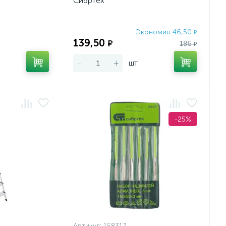
Сибртех
Экономия 46,50
Экономия:
₽
139,50
₽
186
₽
-
+
шт
-25%
Артикул:
158317