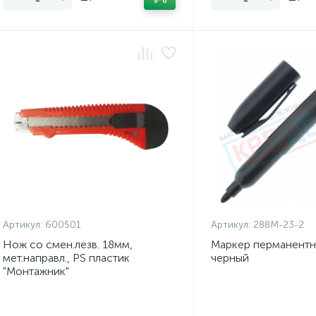
Артикул:
600501
Артикул:
288M-23-2
Нож со смен.лезв. 18мм,
Маркер перманентн
мет.направл., PS пластик
черный
"Монтажник"
Экономия: