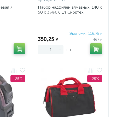
евая 7
Набор надфилей алмазных, 140 х
50 х 3 мм, 6 шт Сибртех
Экономия 116,75
Экономия:
₽
350,25
₽
467
₽
-
+
шт
-25%
-25%