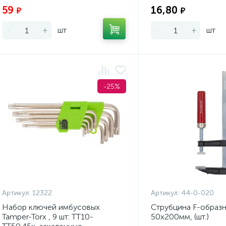
59
16,80
₽
₽
-
+
шт
-
+
шт
-25%
Артикул:
12322
Артикул:
44-0-020
Набор ключей имбусовых
Струбцина F-образн
Tamper-Torx , 9 шт: ТТ10-
50х200мм, (шт.)