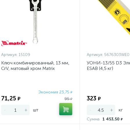
Артикул:
15109
Артикул:
5676303WE0
Ключ комбинированный, 13 мм,
УОНИ-13/55 D3 Эл
CrV, матовый хром Matrix
ESAB (4,5 кг)
Экономия 23,75
₽
71,25
323
₽
₽
95
₽
-
+
шт
-
+
кг
Сумма
1 453,50
₽