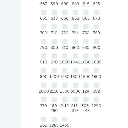
587
590
600
610
615
625
630
638
650
662
665
670
700
710
720
724
750
760
790
800
810
860
880
900
910
970
1000
1040
1050
1085
890
1200
1250
1300
1500
1800
2000
2110
2500
3000
124
392
770
180-
2-12
215-
305-
1290
280
315
445
262
1285
1430