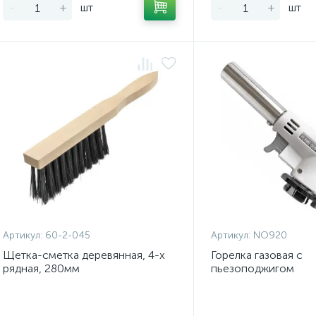
-
+
шт
-
+
шт
Артикул:
60-2-045
Артикул:
NO920
Щетка-сметка деревянная, 4-х
Горелка газовая с
рядная, 280мм
пьезоподжигом