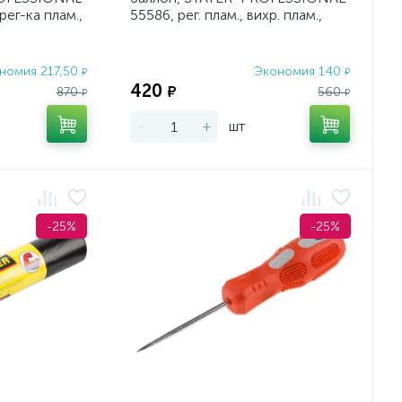
рег-ка плам.,
55586, рег. плам., вихр. плам.,
1300С
номия 217,50
Экономия 140
₽
₽
420
₽
870
560
₽
₽
-
+
шт
-25%
-25%