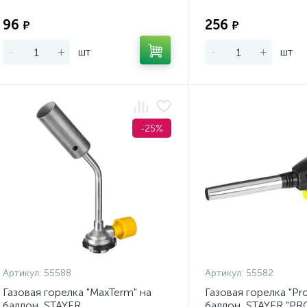
Экономия:
96
256
₽
₽
-
+
шт
-
+
шт
-25%
Артикул:
55588
Артикул:
55582
Газовая горелка "MaxTerm" на
Газовая горелка "Pr
баллон, STAYER
баллон, STAYER "P