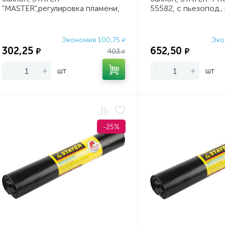
"MASTER",регулировка пламени,
55582, с пьезопод., 
цанговое соед.,1300С
1300С
Экономия 100,75
Эко
₽
302,25
652,50
₽
₽
403
₽
-
+
шт
-
+
шт
-25%