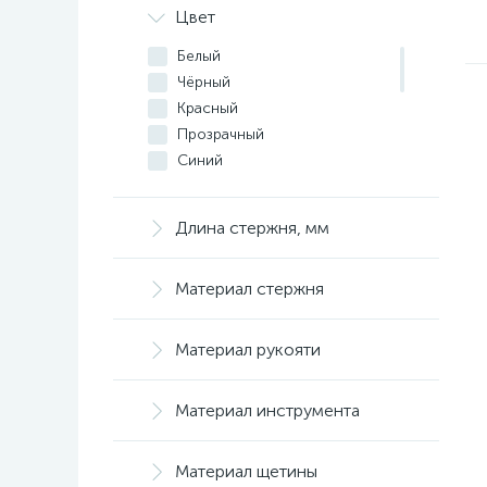
SPARTA
Цвет
БАРС
СИБРТЕХ
Белый
Чёрный
Красный
Прозрачный
Синий
Жёлтый
Зелёный
Длина стержня, мм
Серый
Коричневый
Материал стержня
Натуральный
Серебристый
Светло-жёлтый
Материал рукояти
Голубой
Цветные
Материал инструмента
Материал щетины