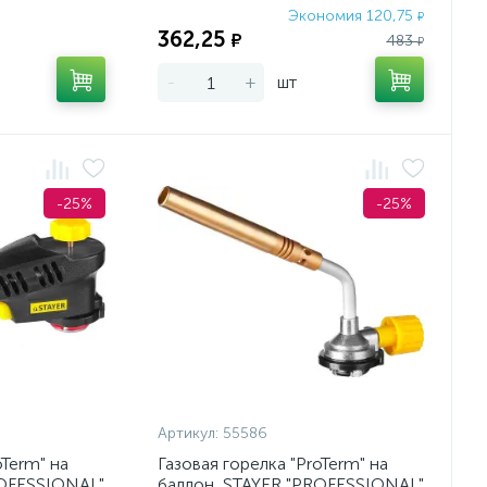
Экономия 120,75
Экономия:
₽
362,25
₽
483
₽
-
+
шт
-25%
-25%
Артикул:
55586
oTerm" на
Газовая горелка "ProTerm" на
ROFESSIONAL"
баллон, STAYER "PROFESSIONAL"