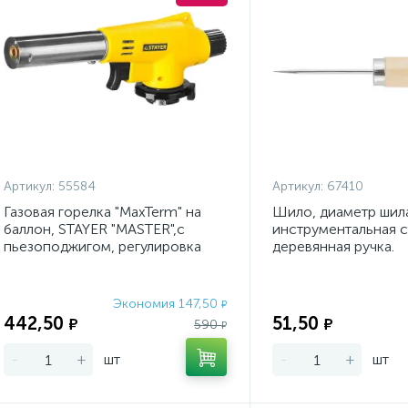
Артикул:
55584
Артикул:
67410
Газовая горелка "MaxTerm" на
Шило, диаметр шила
баллон, STAYER "MASTER",с
инструментальная с
пьезоподжигом, регулировка
деревянная ручка.
пламени, 1300С
Экономия 147,50
₽
442,50
51,50
₽
₽
590
₽
-
+
шт
-
+
шт