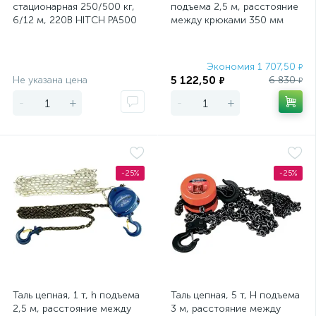
стационарная 250/500 кг,
подъема 2,5 м, расстояние
6/12 м, 220В HITCH РА500
между крюками 350 мм
Stels
Экономия
Экономия 1 707,50
₽
5 122,50
Не указана цена
6 830
₽
₽
-
+
-
+
-25%
-25%
Таль цепная, 1 т, h подъема
Таль цепная, 5 т, H подъема
2,5 м, расстояние между
3 м, расстояние между