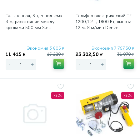
Таль цепная, 3 т, h подъема
Тельфер электрический TF-
3 м, расстояние между
1200,1.2 т, 1800 Вт, высота
крюками 500 мм Stels
12 м, 8 м/мин Denzel
Экономия 3 805
Экономия 7 767,50
₽
₽
11 415
23 302,50
15 220
31 070
₽
₽
₽
₽
-
+
-
+
-25%
-25%