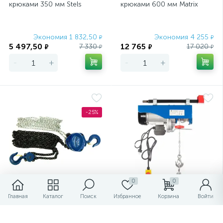
крюками 350 мм Stels
крюками 600 мм Matrix
Экономия 1 832,50
Экономия 4 255
₽
₽
5 497,50
12 765
7 330
17 020
₽
₽
₽
₽
-
+
-
+
-25%
0
0
Главная
Каталог
Поиск
Избранное
Корзина
Войти
Таль цепная, 5 т, h подъема
Таль электрическая TOR PA
3 м, расстояние между
600/1200 кг 20/10 м
крюками 600 мм Stels
(модель J)