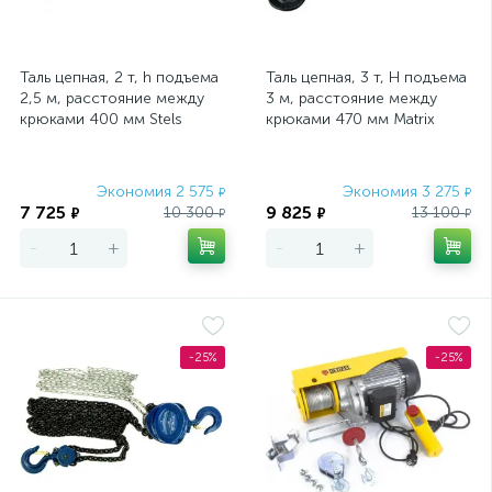
Таль цепная, 2 т, h подъема
Таль цепная, 3 т, H подъема
2,5 м, расстояние между
3 м, расстояние между
крюками 400 мм Stels
крюками 470 мм Matrix
Экономия 2 575
Экономия 3 275
₽
₽
7 725
9 825
10 300
13 100
₽
₽
₽
₽
-
+
-
+
-25%
-25%