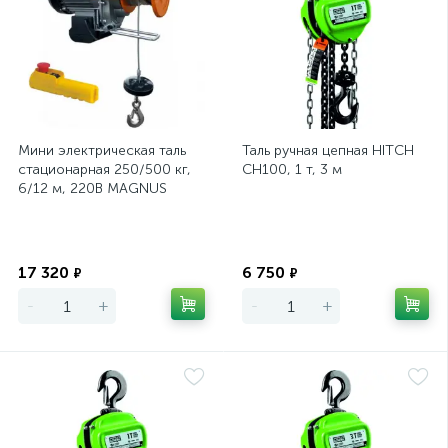
Мини электрическая таль
Таль ручная цепная HITCH
стационарная 250/500 кг,
CH100, 1 т, 3 м
6/12 м, 220В MAGNUS
PROFI МЕН,
Экономия
Экономия
17 320
6 750
₽
₽
-
+
-
+