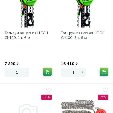
Таль ручная цепная HITCH
Таль ручная цепная HITCH
CH100, 1 т, 6 м
CH100, 3 т, 6 м
Экономия
Экономия
7 820
16 410
₽
₽
-
+
-
+
-25%
-25%