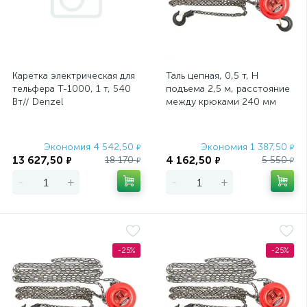
Каретка электрическая для
Таль цепная, 0,5 т, H
тельфера T-1000, 1 т, 540
подъема 2,5 м, расстояние
Вт// Denzel
между крюками 240 мм
Matrix
Экономия 4 542,50
Экономия 1 387,50
₽
₽
13 627,50
4 162,50
18 170
5 550
₽
₽
₽
₽
-
+
-
+
-25%
-25%