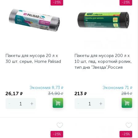
-25%
-25%
Пакеты для мусора 20 л x
Пакеты для мусора 200 л x
30 шт. серые, Home Palisad
10 шт, пвд, короткий ролик,
тип дна "Звезда",Россия
Сибртех
Экономия 8,73
Экономия 71
₽
₽
26,17
213
34,90
284
₽
₽
₽
₽
-
+
-
+
-25%
-25%