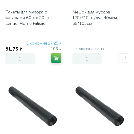
Пакеты для мусора с
Мешок для мусора
завязками 60 л x 20 шт.,
120л*10шт/рул,40мкм,
синие, Home Palisad
65*105см
Экономия 27,25
Экономия
₽
81,75
109
Не указана цена
₽
₽
-
+
-
+