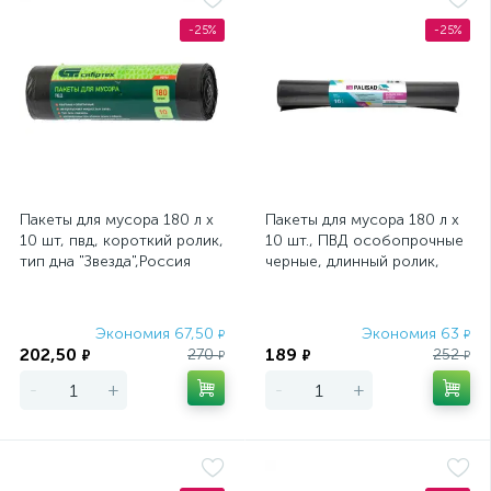
-25%
-25%
Пакеты для мусора 180 л x
Пакеты для мусора 180 л x
10 шт, пвд, короткий ролик,
10 шт., ПВД особопрочные
тип дна "Звезда",Россия
черные, длинный ролик,
Сибртех
Home Palisad
Экономия 67,50
Экономия 63
₽
₽
202,50
189
270
252
₽
₽
₽
₽
-
+
-
+