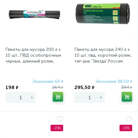
Пакеты для мусора 200 л x
Пакеты для мусора 240 л x
10 шт., ПВД особопрочные
10 шт, пвд, короткий ролик,
черные, длинный ролик,
тип дна "Звезда",Россия
Home Palisad
Сибртех
Экономия 66
Экономия 98,50
₽
₽
198
295,50
264
394
₽
₽
₽
₽
-
+
-
+
-25%
-25%