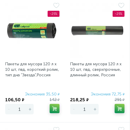
-25%
-25%
Пакеты для мусора 120 л x
Пакеты для мусора 120 л x
10 шт, пвд, короткий ролик,
10 шт, пвд, сверхпрочные,
тип дна "Звезда",Россия
длинный ролик, Россия
Сибртех
Сибртех
Экономия 35,50
Экономия 72,75
₽
₽
106,50
218,25
142
291
₽
₽
₽
₽
-
+
-
+