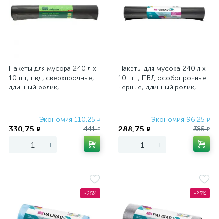
Пакеты для мусора 240 л x
Пакеты для мусора 240 л x
10 шт, пвд, сверхпрочные,
10 шт., ПВД особопрочные
длинный ролик,
черные, длинный ролик,
РоссияСибртех
Home Palisad
Экономия 110,25
Экономия 96,25
₽
₽
330,75
288,75
441
385
₽
₽
₽
₽
-
+
-
+
-25%
-25%