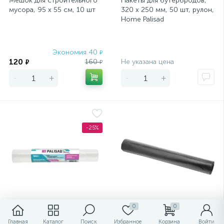
Мешок для строительного
Пакеты для бутербродов,
мусора, 95 х 55 см, 10 шт
320 x 250 мм, 50 шт, рулон,
Home Palisad
Экономия 40
Экономия
₽
120
160
Не указана цена
₽
₽
-
+
-
+
-25%
0
0
Пакеты для бутербродов,
Пакеты для мусора 120 л х
Главная
Каталог
Поиск
Избранное
Корзина
Войти
400 x 260 мм, 100 шт,
10 шт, пвд прочные черные,