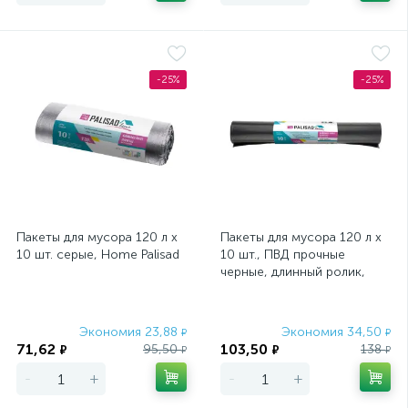
-25%
-25%
Пакеты для мусора 120 л x
Пакеты для мусора 120 л x
10 шт. серые, Home Palisad
10 шт., ПВД прочные
черные, длинный ролик,
Home Palisad
Экономия 23,88
Экономия 34,50
₽
₽
71,62
103,50
95,50
138
₽
₽
₽
₽
-
+
-
+