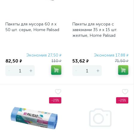
Пакеты для мусора 60 л x
Пакеты для мусора с
50 шт. серые, Home Palisad
завязками 35 л x 15 шт.
желтые, Home Palisad
Экономия 27,50
Экономия 17,88
₽
₽
82,50
53,62
110
71,50
₽
₽
₽
₽
-
+
-
+
-25%
-25%