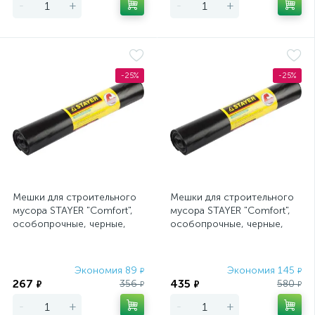
-
+
-
+
-25%
-25%
Мешки для строительного
Мешки для строительного
мусора STAYER "Comfort",
мусора STAYER "Comfort",
особопрочные, черные,
особопрочные, черные,
120л, 10шт
240л, 10шт
Экономия 89
Экономия 145
₽
₽
267
435
356
580
₽
₽
₽
₽
-
+
-
+