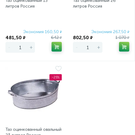
Таз оцинкованный 13
Таз оцинкованный 26
литров Россия
литров Россия
Экономия 160,50
Экономия 267,50
₽
₽
481,50
802,50
642
1 070
₽
₽
₽
₽
-
+
-
+
-25%
Таз оцинкованный овальный