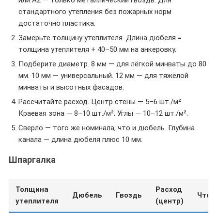
или А2 — только металлический гвоздь. Для
стандартного утепления без пожарных норм
достаточно пластика.
Замерьте толщину утеплителя. Длина дюбеля =
толщина утеплителя + 40–50 мм на анкеровку.
Подберите диаметр. 8 мм — для лёгкой минваты до 80
мм. 10 мм — универсальный. 12 мм — для тяжёлой
минваты и высотных фасадов.
Рассчитайте расход. Центр стены — 5–6 шт./м².
Краевая зона — 8–10 шт./м². Углы — 10–12 шт./м².
Сверло — того же номинала, что и дюбель. Глубина
канала — длина дюбеля плюс 10 мм.
Шпаргалка
Толщина
Расход
Дюбель
Гвоздь
Что 
утеплителя
(центр)