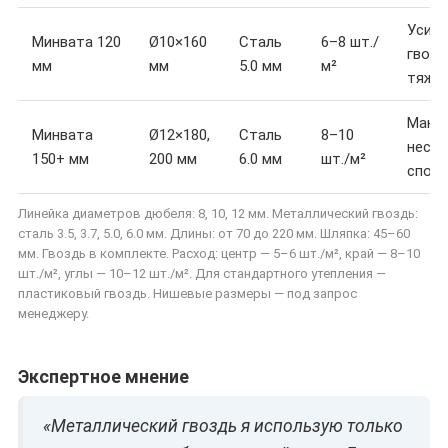
Усил
Минвата 120
Ø10×160
Сталь
6–8 шт./
гвозд
мм
мм
5.0 мм
м²
тяжё
Макс
Минвата
Ø12×180,
Сталь
8–10
несу
150+ мм
200 мм
6.0 мм
шт./м²
спос
Линейка диаметров дюбеля: 8, 10, 12 мм. Металлический гвоздь:
сталь 3.5, 3.7, 5.0, 6.0 мм. Длины: от 70 до 220 мм. Шляпка: 45–60
мм. Гвоздь в комплекте. Расход: центр — 5–6 шт./м², край — 8–10
шт./м², углы — 10–12 шт./м². Для стандартного утепления —
пластиковый гвоздь. Нишевые размеры — под запрос
менеджеру.
Экспертное мнение
«Металлический гвоздь я использую только