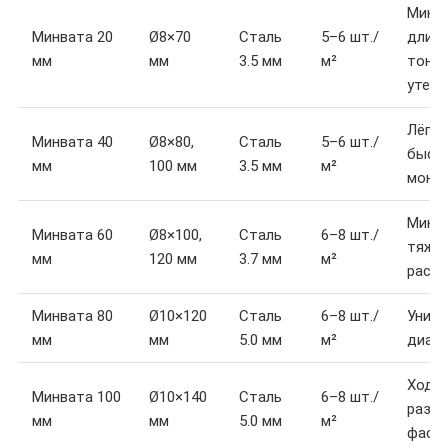
Мини
Минвата 20
Ø8×70
Сталь
5–6 шт./
длина
мм
мм
3.5 мм
м²
тонк
утепл
Лёгки
Минвата 40
Ø8×80,
Сталь
5–6 шт./
быст
мм
100 мм
3.5 мм
м²
монт
Минв
Минвата 60
Ø8×100,
Сталь
6–8 шт./
тяже
мм
120 мм
3.7 мм
м²
расх
Минвата 80
Ø10×120
Сталь
6–8 шт./
Унив
мм
мм
5.0 мм
м²
диам
Ходо
Минвата 100
Ø10×140
Сталь
6–8 шт./
разме
мм
мм
5.0 мм
м²
фаса