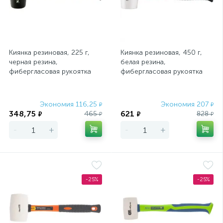
Киянка резиновая, 225 г,
Киянка резиновая, 450 г,
черная резина,
белая резина,
фибергласовая рукоятка
фибергласовая рукоятка
Matrix
Matrix
Экономия 116,25
Экономия 207
₽
₽
348,75
621
465
828
₽
₽
₽
₽
-
+
-
+
-25%
-25%