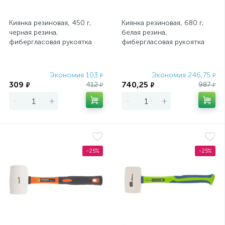
Киянка резиновая, 450 г,
Киянка резиновая, 680 г,
черная резина,
белая резина,
фибергласовая рукоятка
фибергласовая рукоятка
Sparta
Matrix
Экономия 103
Экономия 246,75
₽
₽
309
740,25
412
987
₽
₽
₽
₽
-
+
-
+
-25%
-25%