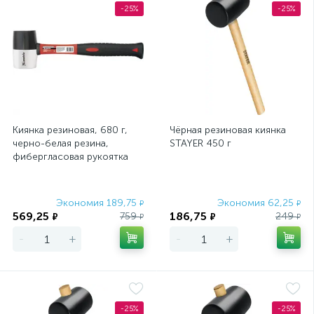
-25%
-25%
Киянка резиновая, 680 г,
Чёрная резиновая киянка
черно-белая резина,
STAYER 450 г
фибергласовая рукоятка
Matrix
Экономия 189,75
Экономия 62,25
₽
₽
569,25
186,75
759
249
₽
₽
₽
₽
-
+
-
+
-25%
-25%