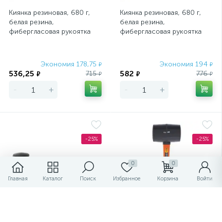
Киянка резиновая, 680 г,
Киянка резиновая, 680 г,
белая резина,
белая резина,
фибергласовая рукоятка
фибергласовая рукоятка
Sparta
Сибртех
Экономия 178,75
Экономия 194
₽
₽
536,25
582
715
776
₽
₽
₽
₽
-
+
-
+
-25%
-25%
0
0
Главная
Каталог
Поиск
Избранное
Корзина
Войти