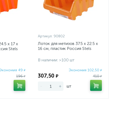
Артикул:
90802
Лоток для метизов 37.5 х 22.5 х
4.5 х 17 х
16 см, пластик Россия Stels
ссия Stels
В наличии: >100 шт
Экономия 49
Экономия 102,50
₽
₽
307,50
₽
196
410
₽
₽
-
+
шт