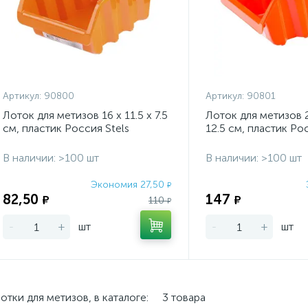
Артикул:
90800
Артикул:
90801
Лоток для метизов 16 х 11.5 х 7.5
Лоток для метизов 2
см, пластик Россия Stels
12.5 см, пластик Ро
В наличии: >100 шт
В наличии: >100 шт
Экономия 27,50
₽
82,50
147
₽
₽
110
₽
-
+
шт
-
+
шт
отки для метизов, в каталоге:
3 товара