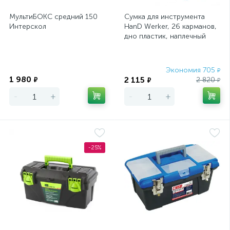
МультиБОКС средний 150
Сумка для инструмента
Интерскол
HanD Werker, 26 карманов,
дно пластик, наплечный
ремень, 400 х 225 х 310 мм
Gr
Экономия
Экономия 705
₽
1 980
2 115
₽
2 820
₽
₽
-
+
-
+
-25%