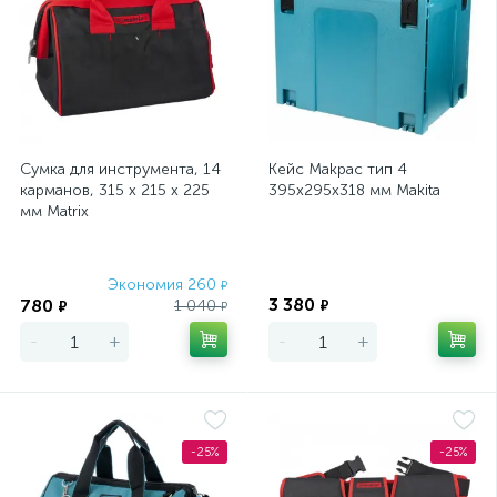
Сумка для инструмента, 14
Кейс Makpac тип 4
карманов, 315 х 215 х 225
395х295х318 мм Makita
мм Matrix
Экономия 260
Экономия
₽
3 380
780
1 040
₽
₽
₽
-
+
-
+
-25%
-25%