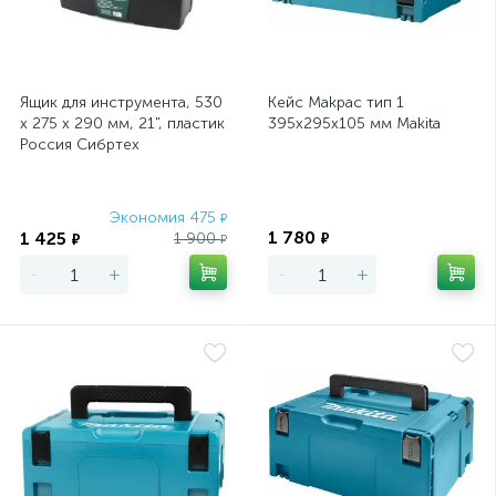
Ящик для инструмента, 530
Кейс Makpac тип 1
х 275 х 290 мм, 21", пластик
395х295х105 мм Makita
Россия Сибртех
Экономия 475
Экономия
₽
1 780
1 425
1 900
₽
₽
₽
-
+
-
+