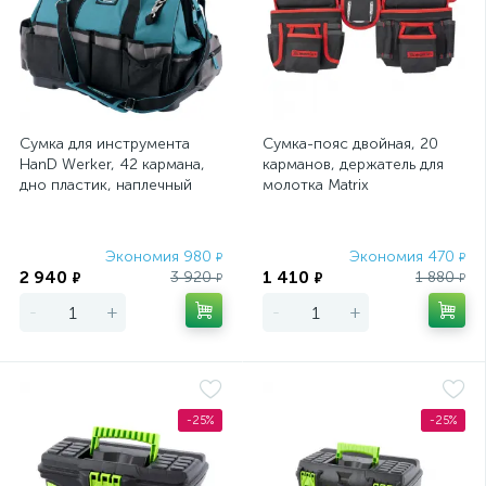
Сумка для инструмента
Сумка-пояс двойная, 20
HanD Werker, 42 кармана,
карманов, держатель для
дно пластик, наплечный
молотка Matrix
ремень, 475 х 260 х 360 мм
Gro
Экономия 980
Экономия 470
₽
₽
2 940
1 410
3 920
1 880
₽
₽
₽
₽
-
+
-
+
-25%
-25%