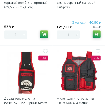
(органайзер) 2-х сторонний
см, прозрачный матовый
(29,5 x 22 x 7,6 см)
Сибртех
Экономия
Экономия 40,50
₽
538
121,50
₽
162
₽
₽
-
+
-
+
-25%
-25%
Держатель молотка
Жилет для инструмента,
поясной, шарнирный Matrix
510 х 600 мм Matrix