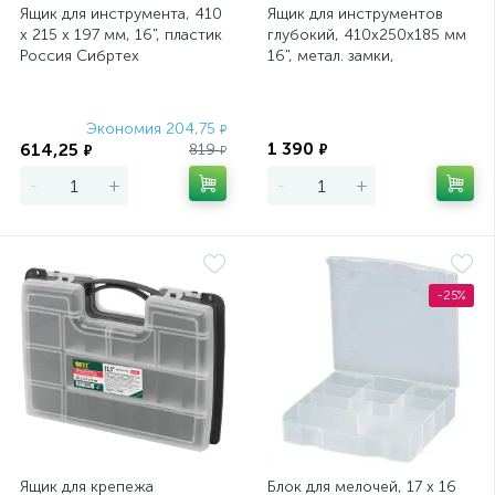
Ящик для инструмента, 410
Ящик для инструментов
х 215 х 197 мм, 16", пластик
глубокий, 410х250х185 мм
Россия Сибртех
16", метал. замки,
усил.ручка
Экономия 204,75
Экономия
₽
1 390
614,25
819
₽
₽
₽
-
+
-
+
-25%
Ящик для крепежа
Блок для мелочей, 17 x 16