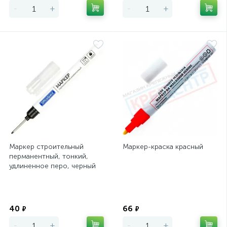
-
+
-
+
Маркер строительный
Маркер-краска красный
перманентный, тонкий,
удлиненное перо, черный
LIT ОПТИМА
Экономия
Экономия
40
66
₽
₽
-
+
-
+