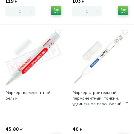
119
103
₽
₽
-
+
-
+
Маркер перманентный
Маркер строительный
белый
перманентный, тонкий,
удлиненное перо, белый LIT
ОПТИМА
Экономия
Экономия
45,80
40
₽
₽