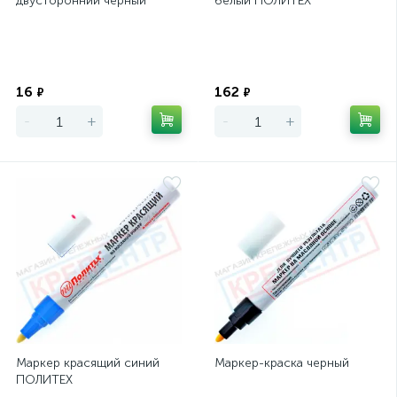
двусторонний черный
белый ПОЛИТЕХ
Экономия
Экономия
16
162
₽
₽
-
+
-
+
Маркер красящий синий
Маркер-краска черный
ПОЛИТЕХ