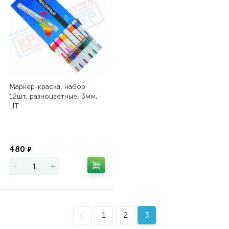
Маркер-краска, набор
12шт, разноцветные, 3мм,
LIT
Экономия
480
₽
-
+
1
2
3