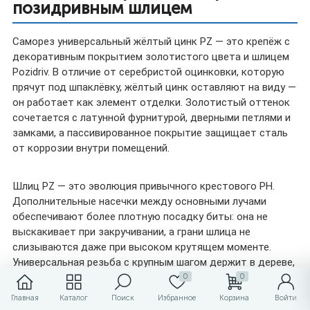
позидривным шлицем
Саморез универсальный жёлтый цинк PZ — это крепёж с
декоративным покрытием золотистого цвета и шлицем
Pozidriv. В отличие от серебристой оцинковки, которую
прячут под шпаклёвку, жёлтый цинк оставляют на виду —
он работает как элемент отделки. Золотистый оттенок
сочетается с латунной фурнитурой, дверными петлями и
замками, а пассивированное покрытие защищает сталь
от коррозии внутри помещений.
Шлиц PZ — это эволюция привычного крестового PH.
Дополнительные насечки между основными лучами
обеспечивают более плотную посадку биты: она не
выскакивает при закручивании, а грани шлица не
слизываются даже при высоком крутящем моменте.
Универсальная резьба с крупным шагом держит в дереве,
а мелкий шаг на конце цепляется за металл. Доступны
0
0
диаметры от 2.5 до 6.0 мм и длина от 10 до 200 мм — от
Главная
Каталог
Поиск
Избранное
Корзина
Войти
миниатюрных петель до массивного бруса.