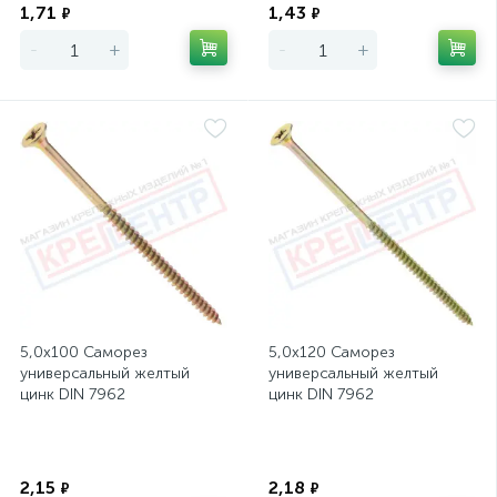
1,71
1,43
₽
₽
-
+
-
+
5,0х100 Саморез
5,0х120 Саморез
универсальный желтый
универсальный желтый
цинк DIN 7962
цинк DIN 7962
Экономия
Экономия
2,15
2,18
₽
₽