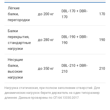
Лёгкие
DBL-170 + DBR-
балки,
до 200 кг
170 м
170
перегородки
Балки
перекрытия,
DBL-190 + DBR-
до 280 кг
190 м
стандартные
190
нагрузки
Несущие
балки,
DBL-210 + DBR-
до 350 кг
210 м
высокие
210
нагрузки
Нагрузка статическая, при полном заполнении отверстий. Для
динамических нагрузок берите держатель на один типоразмер
длиннее. Данные проверены по СП 64.13330.2017.