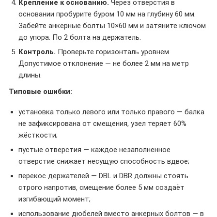
Крепление к основанию.
Через отверстия в
основании пробурите буром 10 мм на глубину 60 мм.
Забейте анкерные болты 10×60 мм и затяните ключом
до упора. По 2 болта на держатель.
Контроль.
Проверьте горизонталь уровнем.
Допустимое отклонение — не более 2 мм на метр
длины.
Типовые ошибки:
установка только левого или только правого — балка
не зафиксирована от смещения, узел теряет 60%
жёсткости;
пустые отверстия — каждое незаполненное
отверстие снижает несущую способность вдвое;
перекос держателей — DBL и DBR должны стоять
строго напротив, смещение более 5 мм создаёт
изгибающий момент;
использование дюбелей вместо анкерных болтов — в