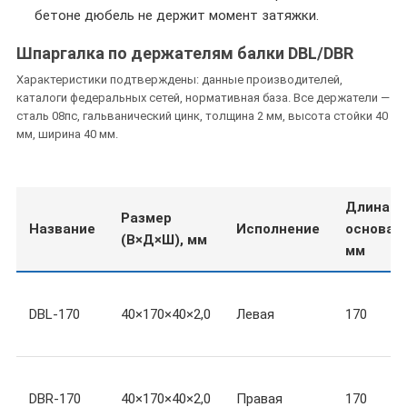
бетоне дюбель не держит момент затяжки.
Шпаргалка по держателям балки DBL/DBR
Характеристики подтверждены: данные производителей,
каталоги федеральных сетей, нормативная база. Все держатели —
сталь 08пс, гальванический цинк, толщина 2 мм, высота стойки 40
мм, ширина 40 мм.
Длина
Размер
Название
Исполнение
основани
(В×Д×Ш), мм
мм
DBL-170
40×170×40×2,0
Левая
170
DBR-170
40×170×40×2,0
Правая
170