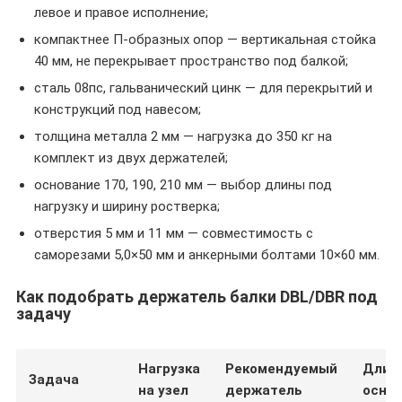
левое и правое исполнение;
компактнее П-образных опор — вертикальная стойка
40 мм, не перекрывает пространство под балкой;
сталь 08пс, гальванический цинк — для перекрытий и
конструкций под навесом;
толщина металла 2 мм — нагрузка до 350 кг на
комплект из двух держателей;
основание 170, 190, 210 мм — выбор длины под
нагрузку и ширину ростверка;
отверстия 5 мм и 11 мм — совместимость с
саморезами 5,0×50 мм и анкерными болтами 10×60 мм.
Как подобрать держатель балки DBL/DBR под
задачу
Нагрузка
Рекомендуемый
Длин
Задача
на узел
держатель
осно