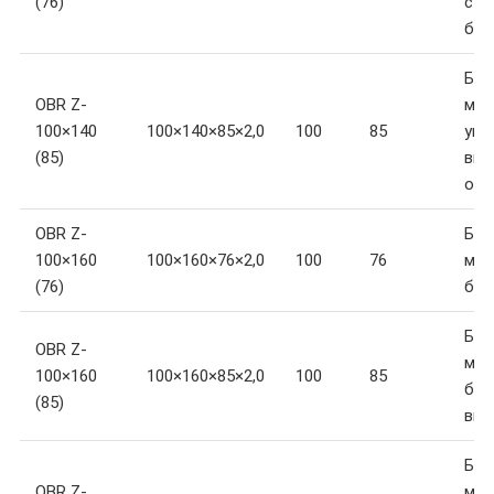
(76)
ста
баз
Бру
OBR Z-
мм,
100×140
100×140×85×2,0
100
85
уве
(85)
выс
опо
OBR Z-
Бру
100×160
100×160×76×2,0
100
76
мм,
(76)
баз
Бру
OBR Z-
мм,
100×160
100×160×85×2,0
100
85
баз
(85)
выс
Бру
OBR Z-
мм,