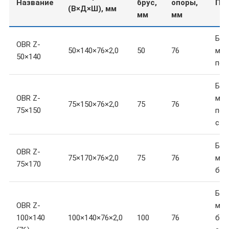
Название
брус,
опоры,
Пр
(В×Д×Ш), мм
мм
мм
Бру
OBR Z-
50×140×76×2,0
50
76
мм,
50×140
пер
Бру
OBR Z-
мм,
75×150×76×2,0
75
76
75×150
пер
сто
Бру
OBR Z-
75×170×76×2,0
75
76
мм,
75×170
баз
Бру
OBR Z-
мм,
100×140
100×140×76×2,0
100
76
бал