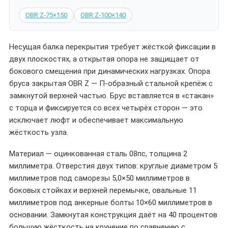
OBR Z-75×150
OBR Z-100×140
Несущая балка перекрытия требует жёсткой фиксации в
двух плоскостях, а открытая опора не защищает от
бокового смещения при динамических нагрузках. Опора
бруса закрытая OBR Z — П-образный стальной крепёж с
замкнутой верхней частью. Брус вставляется в «стакан»
с торца и фиксируется со всех четырёх сторон — это
исключает люфт и обеспечивает максимальную
жёсткость узла.
Материал — оцинкованная сталь 08пс, толщина 2
миллиметра. Отверстия двух типов: круглые диаметром 5
миллиметров под саморезы 5,0×50 миллиметров в
боковых стойках и верхней перемычке, овальные 11
миллиметров под анкерные болты 10×60 миллиметров в
основании. Замкнутая конструкция даёт на 40 процентов
большую жёсткость на кручение по сравнению с