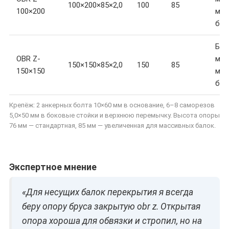
100×200×85×2,0
100
85
100×200
мак
баз
Бру
OBR Z-
мм,
150×150×85×2,0
150
85
150×150
мас
бал
Крепёж: 2 анкерных болта 10×60 мм в основание, 6–8 саморезов
5,0×50 мм в боковые стойки и верхнюю перемычку. Высота опоры
76 мм — стандартная, 85 мм — увеличенная для массивных балок.
Экспертное мнение
«Для несущих балок перекрытия я всегда
беру опору бруса закрытую obr z. Открытая
опора хороша для обвязки и стропил, но на