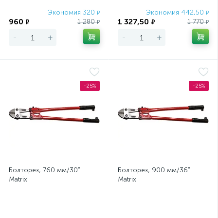
Экономия 320
Экономия 442,50
₽
₽
960
1 327,50
1 280
1 770
₽
₽
₽
₽
-
+
-
+
-25%
-25%
Болторез, 760 мм/30"
Болторез, 900 мм/36"
Matrix
Matrix