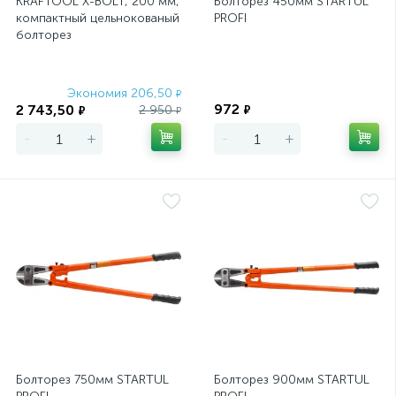
KRAFTOOL X-BOLT, 200 мм,
Болторез 450мм STARTUL
компактный цельнокованый
PROFI
болторез
Экономия 206,50
Экономия
₽
972
2 743,50
2 950
₽
₽
₽
-
+
-
+
Болторез 750мм STARTUL
Болторез 900мм STARTUL