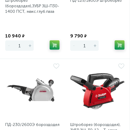
Штроборез
ПД-125/1800Э штроборез
(бороздодел),ЗУБР ЗШ-П30-
1400 ПСТ, макс.глуб.паза
30мм,125мм,
подключ.пылесоса,
плавн.пуск
Экономия
Экономия
10 940
9 790
₽
₽
-
+
-
+
ПД-230/2600Э бороздодел
Штроборез (бороздодел),