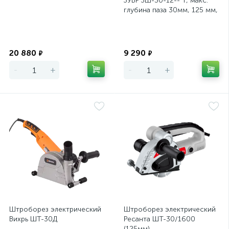
ЗУБР ЗШ-30-12-- Т, макс.
глубина паза 30мм, 125 мм,
пылезащита, подключение
Экономия
Экономия
20 880
9 290
₽
₽
-
+
-
+
Штроборез электрический
Штроборез электрический
Вихрь ШТ-30Д
Ресанта ШТ-30/1600
(125мм)