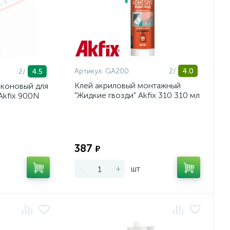
Артикул:
GA200
2/
4.0
2/
4.5
Клей акриловый монтажный
иконовый для
"Жидкие гвозди" Akfix 310 310 мл
Akfix 900N
Экономия:
Экономия:
387
₽
-
+
шт