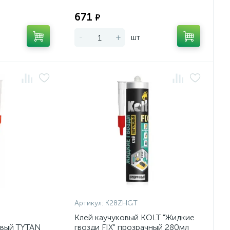
Экономия:
Экономия:
671
₽
-
+
шт
Артикул:
K28ZHGT
Клей каучуковый KOLT "Жидкие
евый TYTAN
гвозди FIX" прозрачный 280мл