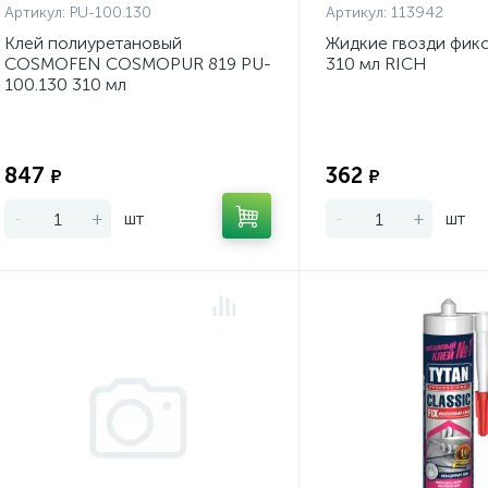
Артикул:
PU-100.130
Артикул:
113942
Клей полиуретановый
Жидкие гвозди фик
COSMOFEN COSMOPUR 819 PU-
310 мл RICH
100.130 310 мл
Экономия:
847
362
₽
₽
-
+
шт
-
+
шт