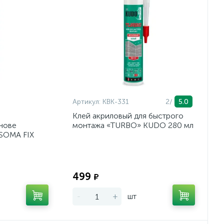
Артикул:
KBK-331
2/
5.0
Клей акриловый для быстрого
нове
монтажа «TURBO» KUDO 280 мл
 SOMA FIX
Экономия:
Экономия:
499
₽
-
+
шт