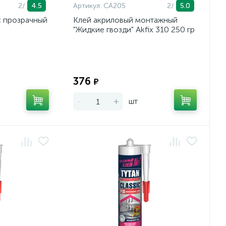
2/
4.5
Артикул:
CA205
2/
5.0
с прозрачный
Клей акриловый монтажный
"Жидкие гвозди" Akfix 310 250 гр
Экономия:
Экономия:
376
₽
-
+
шт