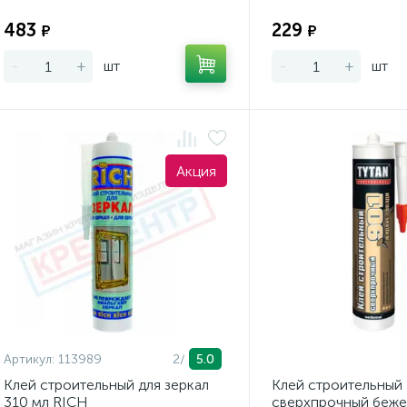
Экономия:
483
229
₽
₽
-
+
шт
-
+
шт
Акция
Артикул:
113989
2/
5.0
Клей строительный для зеркал
Клей строительный
310 мл RICH
сверхпрочный беж