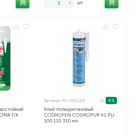
-
+
шт
Артикул:
PU-100.110
2/
4.5
достойкий
Клей полиуретановый
SOMA FIX
COSMOFEN COSMOPUR K1 PU-
100.110 310 мл