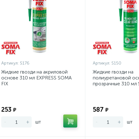
Артикул:
S176
Артикул:
S150
Жидкие гвозди на акриловой
Жидкие гвозди на
основе 310 мл EXPRESS SOMA
полиуретановой ос
FIX
прозрачные 310 мл
Экономия:
253
587
₽
₽
-
+
шт
-
+
шт