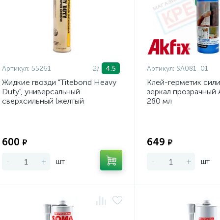
Артикул:
55261
2/
4.5
Артикул:
SA081_01
Жидкие гвозди "Titebond Heavy
Клей-герметик сил
Duty", универсальный
зеркал прозрачный 
сверхсильный (желтый
280 мл
картридж) 296 мл
Экономия:
600
649
₽
₽
-
+
шт
-
+
шт