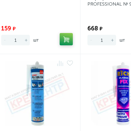
PROFESSIONAL № 9
Экономия:
159
668
₽
₽
-
+
шт
-
+
шт