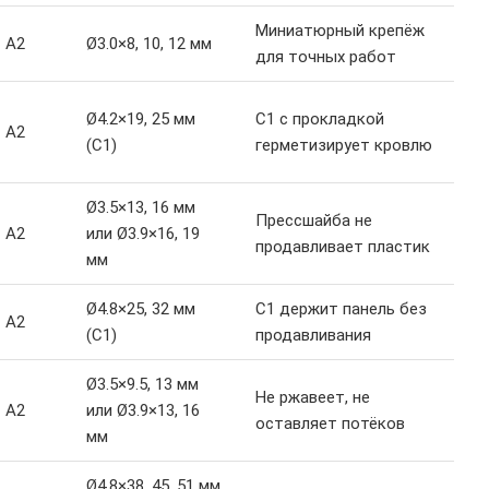
Миниатюрный крепёж
A2
Ø3.0×8, 10, 12 мм
для точных работ
Ø4.2×19, 25 мм
С1 с прокладкой
A2
(С1)
герметизирует кровлю
Ø3.5×13, 16 мм
Прессшайба не
A2
или Ø3.9×16, 19
продавливает пластик
мм
Ø4.8×25, 32 мм
С1 держит панель без
A2
(С1)
продавливания
Ø3.5×9.5, 13 мм
Не ржавеет, не
A2
или Ø3.9×13, 16
оставляет потёков
мм
Ø4.8×38, 45, 51 мм