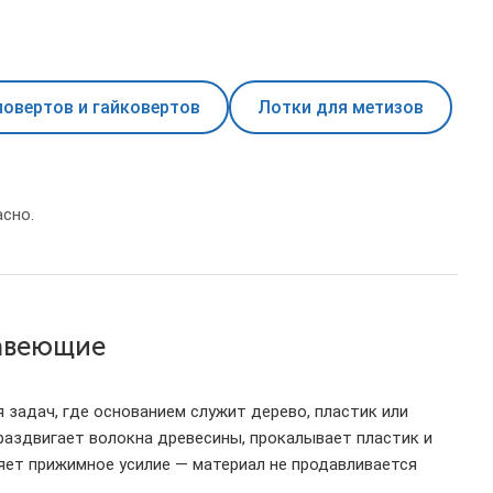
овертов и гайковертов
Лотки для метизов
сно.
авеющие
задач, где основанием служит дерево, пластик или
 раздвигает волокна древесины, прокалывает пластик и
яет прижимное усилие — материал не продавливается