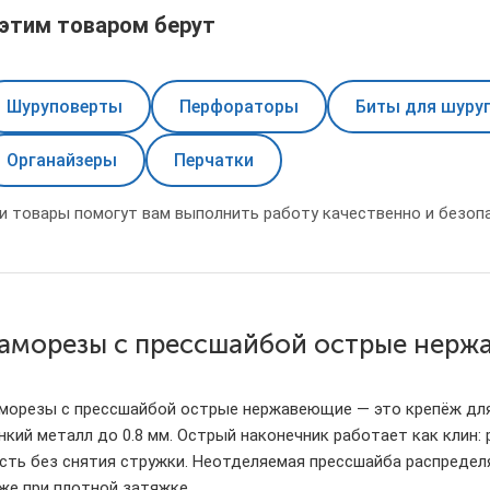
 этим товаром берут
Шуруповерты
Перфораторы
Биты для шуруп
Органайзеры
Перчатки
и товары помогут вам выполнить работу качественно и безопа
аморезы с прессшайбой острые нерж
морезы с прессшайбой острые нержавеющие — это крепёж для 
нкий металл до 0.8 мм. Острый наконечник работает как клин:
сть без снятия стружки. Неотделяемая прессшайба распредел
же при плотной затяжке.