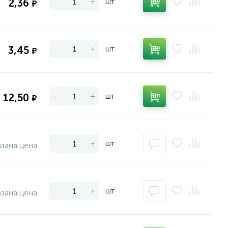
-
+
шт
2,36
₽
-
+
шт
3,45
₽
-
+
шт
12,50
₽
-
+
шт
азана цена
-
+
шт
азана цена