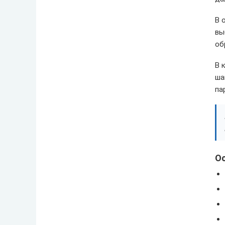
В 
вы
об
В 
ша
па
О