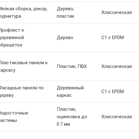
Мелкая сборка, декор,
Дерево,
Классическая
фурнитура
пластик
Профлист к
деревянной
Дерево
С1 с EPDM
обрешётке
Пластиковые панели к
Пластик, ПВХ
Классическая
каркасу
Фасадные панели по
Деревянный
С1 с EPDM
дереву
каркас
Пластик,
Водосточные
оцинковка до
Классическая
системы
0.7 мм