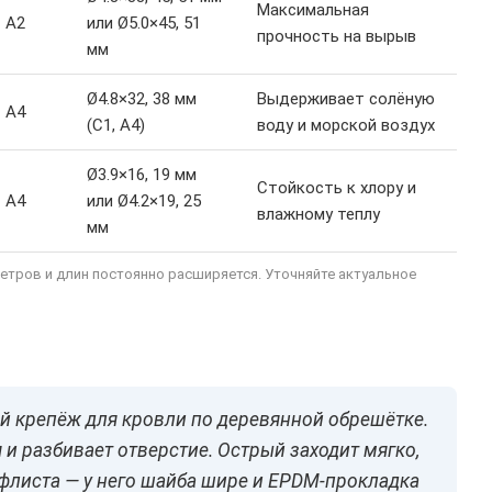
Максимальная
A2
или Ø5.0×45, 51
прочность на вырыв
мм
Ø4.8×32, 38 мм
Выдерживает солёную
A4
(С1, A4)
воду и морской воздух
Ø3.9×16, 19 мм
Стойкость к хлору и
A4
или Ø4.2×19, 25
влажному теплу
мм
етров и длин постоянно расширяется. Уточняйте актуальное
й крепёж для кровли по деревянной обрешётке.
 и разбивает отверстие. Острый заходит мягко,
офлиста — у него шайба шире и EPDM-прокладка