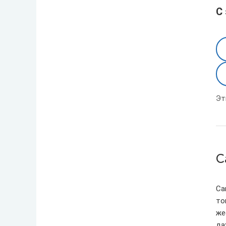
С
Эт
С
Са
то
же
да