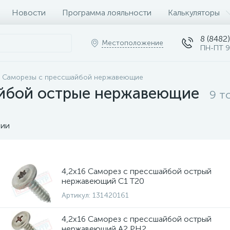
Новости
Программа лояльности
Калькуляторы
8 (8482)
Местоположение
ПН-ПТ 9
Саморезы с прессшайбой нержавеющие
йбой острые нержавеющие
9 т
чии
4,2х16 Саморез с прессшайбой острый
нержавеющий C1 T20
Артикул:
131420161
4,2х16 Саморез с прессшайбой острый
нержавеющий A2 PH2