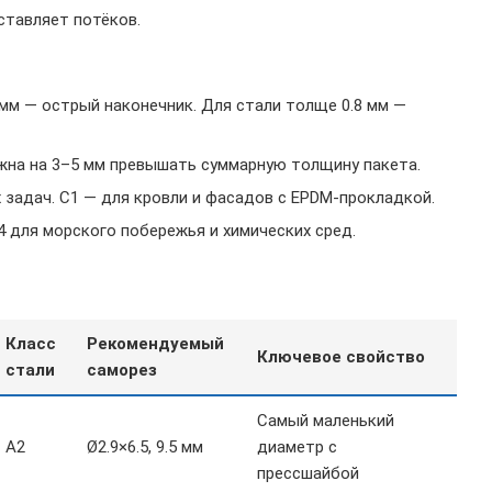
ставляет потёков.
 мм — острый наконечник. Для стали толще 0.8 мм —
жна на 3–5 мм превышать суммарную толщину пакета.
 задач. С1 — для кровли и фасадов с EPDM-прокладкой.
4 для морского побережья и химических сред.
Класс
Рекомендуемый
Ключевое свойство
стали
саморез
Самый маленький
A2
Ø2.9×6.5, 9.5 мм
диаметр с
прессшайбой