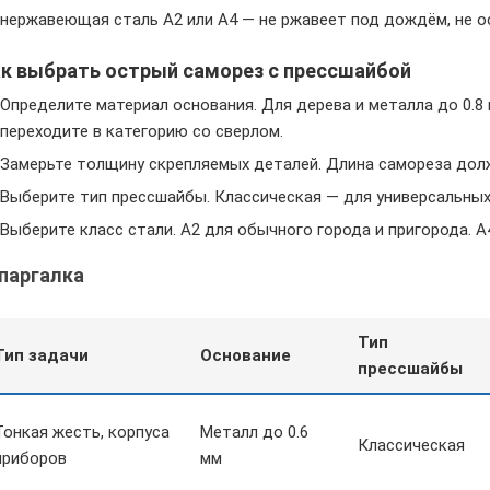
нержавеющая сталь A2 или A4 — не ржавеет под дождём, не о
к выбрать острый саморез с прессшайбой
Определите материал основания. Для дерева и металла до 0.8
переходите в категорию со сверлом.
Замерьте толщину скрепляемых деталей. Длина самореза дол
Выберите тип прессшайбы. Классическая — для универсальных
Выберите класс стали. A2 для обычного города и пригорода. A
паргалка
Тип
Тип задачи
Основание
прессшайбы
Тонкая жесть, корпуса
Металл до 0.6
Классическая
приборов
мм