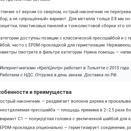
отличие от версии со сверлом, острый наконечник не перегрев
бор, а не «упрощённый» вариант. Для металла толще 0.8 мм он
решётки, пластиковых панелей и тонколистовой сборки это о
категории доступны позиции с классической прессшайбой и с п
йбой, часто с EPDM-прокладкой для герметизации. Нержавеющ
раметры смотрите в фильтре категории. Нужна помощь — напи
Интернет-магазин «КрепЦентр» работает в Тольятти с 2015 год
Работаем с НДС. Отгрузка в день заказа. Доставка по РФ.
собенности и преимущества
острый наконечник — раздвигает волокна дерева и прокалыва
неотделяемая прессшайба — площадь прижима в 2–2.5 раза бо
вариант С1 — полукруглая головка с увеличенной шайбой для 
EPDM-прокладка опционально — герметизирует соединение, ра