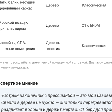
Лаги, балки, несущий
Дерево
Классическая
деревянный каркас
Морской воздух,
Дерево
С1 с EPDM
причалы, пирсы
Бассейны, СПА,
Дерево,
Классическая
влажные помещения
пластик
 — тип прессшайбы с увеличенной полукруглой головкой. Диапазон диам
личие у менеджера.
кспертное мнение
«Острый наконечник с прессшайбой — это мой базовы
Сверло в дереве не нужно — оно только перегревается
раздвигает волокна и держит мёртво. С1 беру для пр