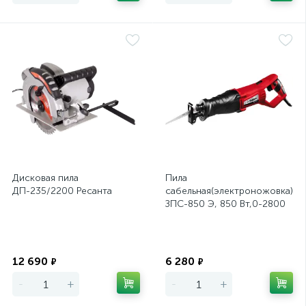
Дисковая пила
Пила
ДП-235/2200 Ресанта
сабельная(электроножовка),З
ЗПС-850 Э, 850 Вт,0-2800
ход/мин рез
150мм(дерево),12мм сталь
Экономия
Экономия
12 690
6 280
₽
₽
-
+
-
+