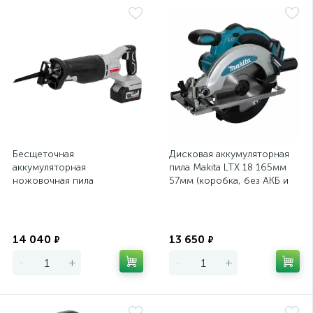
Бесщеточная
Дисковая аккумуляторная
аккумуляторная
пила Makita LTX 18 165мм
ножовочная пила
57мм (коробка, без АКБ и
ИНТЕРСКОЛ НПА-150/18ВМ
ЗУ)
(картон, 1 аккум. 4Ач, и ЗУ)
Экономия
Экономия
14 040
13 650
₽
₽
-
+
-
+