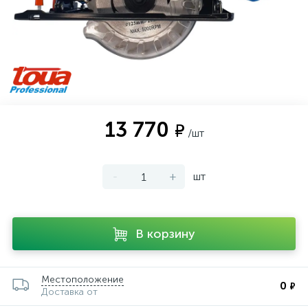
13 770
₽
/шт
-
+
шт
В корзину
Местоположение
0
₽
Доставка от