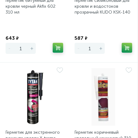
Герметик битумный для
Герметик силиконовый для
кровли черный Akfix 602
кровли и водостоков
310 мл
прозрачный KUDO KSK-140
280 мл
Экономия
Экономия
643
587
₽
₽
-
+
-
+
Герметик для экстренного
Герметик коричневый