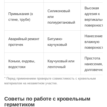
Высокая
Силиконовый
Примыкания (к
адгезия к
или
стене, трубе)
вертикальны
полиуретановый
поверхностя
Нанесение н
Аварийный ремонт
Битумно-
влажную
протечек
каучуковый
поверхность
Простота
Коньки, ендовы,
Каучуковый или
нанесения,
водостоки
ленточный
долговечнос
* Перед применением проверьте совместимость с кровельным
материалом на незаметном участке.
Советы по работе с кровельным
герметиком