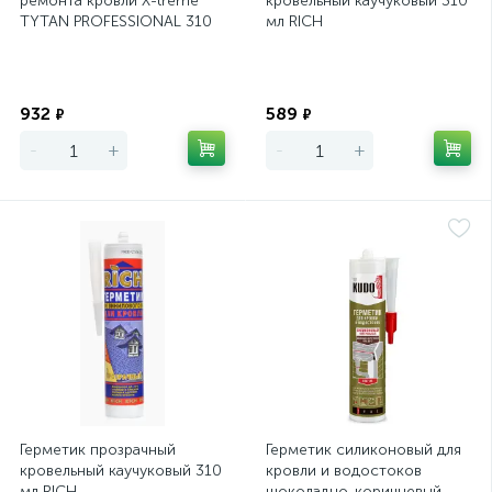
ремонта кровли X-treme
кровельный каучуковый 310
TYTAN PROFESSIONAL 310
мл RICH
мл
Экономия
Экономия
932
589
₽
₽
-
+
-
+
Герметик прозрачный
Герметик силиконовый для
кровельный каучуковый 310
кровли и водостоков
мл RICH
шоколадно-коричневый