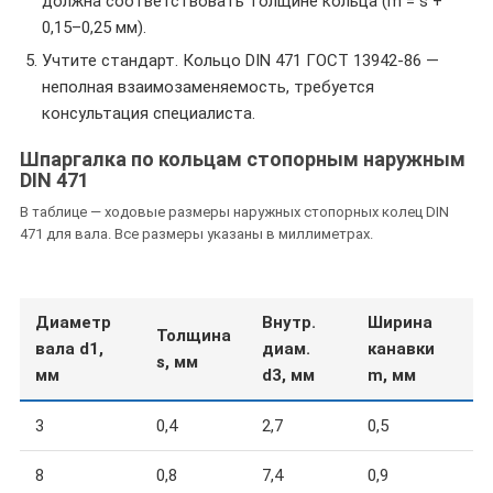
должна соответствовать толщине кольца (m = s +
0,15–0,25 мм).
Учтите стандарт. Кольцо DIN 471 ГОСТ 13942-86 —
неполная взаимозаменяемость, требуется
консультация специалиста.
Шпаргалка по кольцам стопорным наружным
DIN 471
В таблице — ходовые размеры наружных стопорных колец DIN
471 для вала. Все размеры указаны в миллиметрах.
Диаметр
Внутр.
Ширина
Толщина
вала d1,
диам.
канавки
s, мм
мм
d3, мм
m, мм
3
0,4
2,7
0,5
8
0,8
7,4
0,9