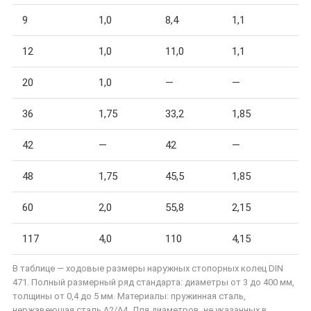
9
1,0
8,4
1,1
12
1,0
11,0
1,1
20
1,0
—
—
36
1,75
33,2
1,85
42
—
42
—
48
1,75
45,5
1,85
60
2,0
55,8
2,15
117
4,0
110
4,15
В таблице — ходовые размеры наружных стопорных колец DIN
471. Полный размерный ряд стандарта: диаметры от 3 до 400 мм,
толщины от 0,4 до 5 мм. Материалы: пружинная сталь,
нержавеющая сталь A2/A4. Для диаметров, не указанных в