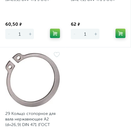
13942-86)
13942-86)
Экономия
Экономия
60,50
62
₽
₽
-
+
-
+
29 Кольцо стопорное для
вала нержавеющее А2
(d=26,9) DIN 471 (ГОСТ
13942-86)