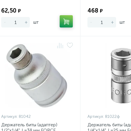
Экономия:
62,50
468
₽
₽
-
+
шт
-
+
шт
Артикул:
81042
Артикул:
81022ф
Держатель биты (адаптер)
Держатель биты (ад
1/2"х1/4", L=38 мм FORCE
1/4"х1/4", L=25 мм F