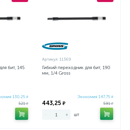
Артикул:
11369
ля бит, 145
Гибкий переходник для бит, 190
мм, 1/4 Gross
номия 130,25
Экономия 147,75
₽
₽
443,25
₽
521
591
₽
₽
-
+
шт