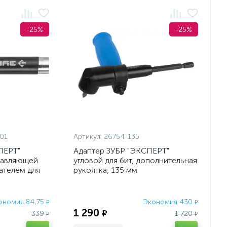
-25%
-25%
01
Артикул:
26754-135
ПЕРТ"
Адаптер ЗУБР "ЭКСПЕРТ"
равляющей
угловой для бит, дополнительная
ателем для
рукоятка, 135 мм
0мм
ономия 84,75
Экономия 430
₽
₽
1 290
₽
339
1 720
₽
₽