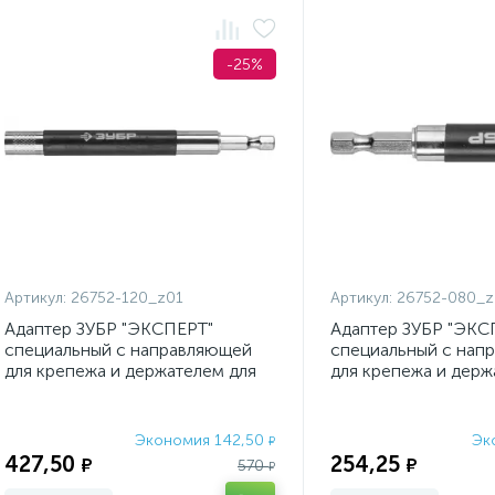
-25%
Артикул:
26752-120_z01
Артикул:
26752-080_z
Адаптер ЗУБР "ЭКСПЕРТ"
Адаптер ЗУБР "ЭКС
специальный с направляющей
специальный с нап
для крепежа и держателем для
для крепежа и держ
направления бит, 120м
направления бит, 8
Экономия 142,50
Эк
₽
427,50
254,25
₽
₽
570
₽