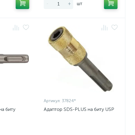
-
+
шт
Артикул:
37824*
на биту
Адаптор SDS-PLUS на биту USP