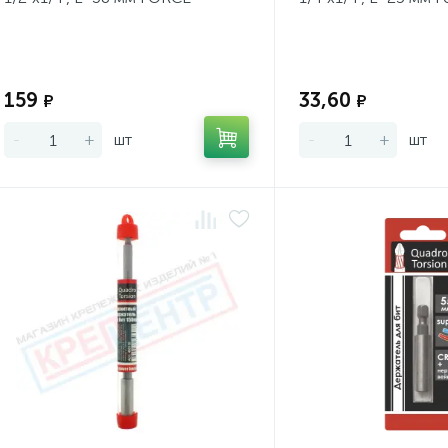
Экономия:
159
33,60
₽
₽
-
+
шт
-
+
шт