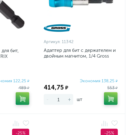
Артикул:
11342
Адаптер для бит с держателем и
для бит,
двойным магнитом, 1/4 Gross
RIX
номия 122,25
Экономия 138,25
₽
₽
414,75
₽
489
553
₽
₽
-
+
шт
-25%
-25%