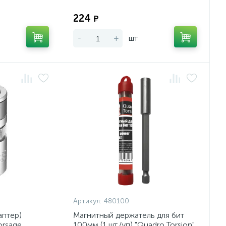
Экономия:
Экономия:
224
₽
-
+
шт
Артикул:
480100
аптер)
Магнитный держатель для бит
orsage
100мм (1 шт./уп) "Quadro Torsion"