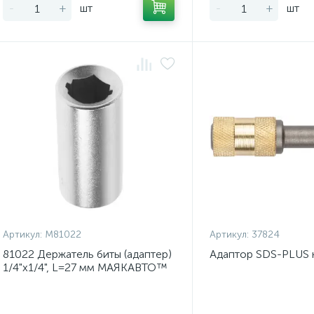
-
+
шт
-
+
шт
Артикул:
М81022
Артикул:
37824
81022 Держатель биты (адаптер)
Адаптор SDS-PLUS 
1/4"х1/4", L=27 мм МАЯКАВТО™