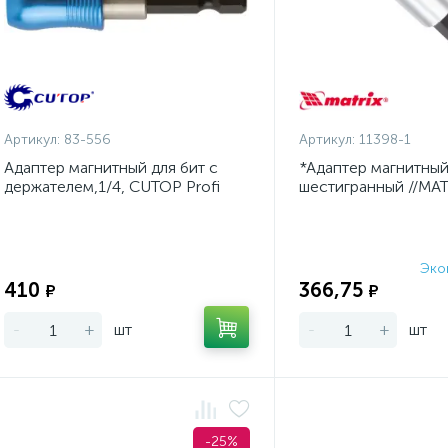
Артикул:
83-556
Артикул:
11398-1
Адаптер магнитный для бит с
*Адаптер магнитный 
держателем,1/4, CUTOP Profi
шестигранный //MAT
Эко
Экономия:
410
366,75
₽
₽
-
+
шт
-
+
шт
-25%