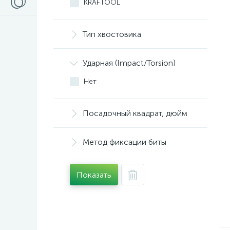
KRAFTOOL
MATRIX
Quadro Torsion
Тип хвостовика
USP
ЗУБР
Ударная (Impact/Torsion)
Нет
Посадочный квадрат, дюйм
Метод фиксации биты
Показать