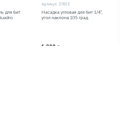
Артикул:
37853
ь для бит
Насадка угловая для бит 1/4",
Quadro
угол наклона 105 град.
Экономия:
Экономия:
1 220
₽
-
+
шт
-25%
-25%