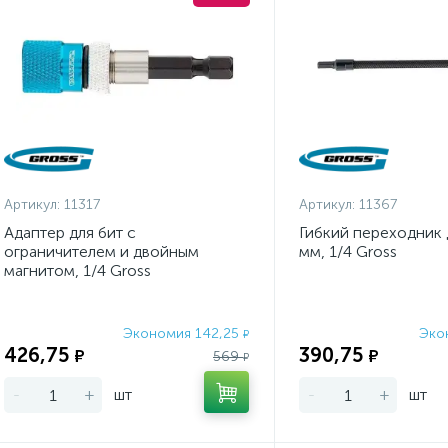
Артикул:
11317
Артикул:
11367
Адаптер для бит с
Гибкий переходник д
ограничителем и двойным
мм, 1/4 Gross
магнитом, 1/4 Gross
Экономия 142,25
Эко
₽
426,75
390,75
₽
₽
569
₽
-
+
шт
-
+
шт