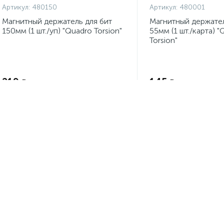
Артикул:
480150
Артикул:
480001
Магнитный держатель для бит
Магнитный держател
150мм (1 шт./уп) "Quadro Torsion"
55мм (1 шт./карта) "
Torsion"
Экономия:
219
145
₽
₽
-
+
шт
-
+
шт