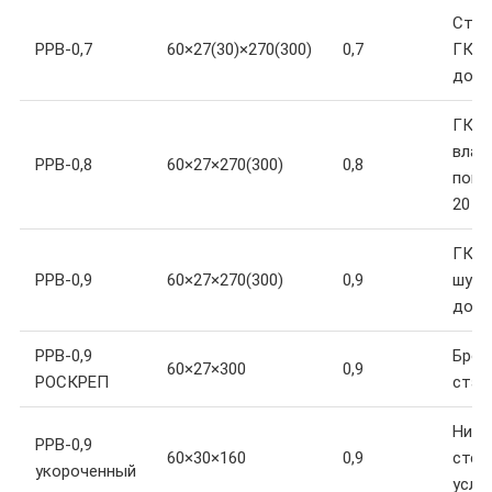
Стан
PPB-0,7
60×27(30)×270(300)
0,7
ГКЛ,
до 18
ГКЛ 
влаж
PPB-0,8
60×27×270(300)
0,8
поме
20 кг
ГКЛ 
PPB-0,9
60×27×270(300)
0,9
шумо
до 25
PPB-0,9
Брен
60×27×300
0,9
РОСКРЕП
стан
Низк
PPB-0,9
60×30×160
0,9
стес
укороченный
усло