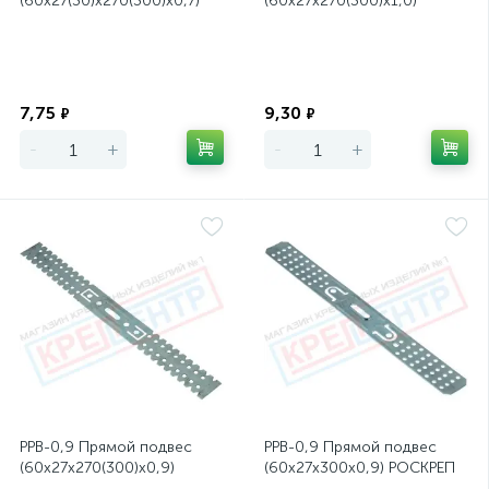
(60х27(30)х270(300)х0,7)
(60х27х270(300)х1,0)
Экономия
Экономия
7,75
9,30
₽
₽
-
+
-
+
PPB-0,9 Прямой подвес
PPB-0,9 Прямой подвес
(60х27х270(300)х0,9)
(60х27х300х0,9) РОСКРЕП