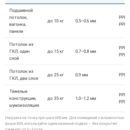
Подшивной
потолок,
PPB-0
до 10 кг
0,5–0,6 мм
вагонка,
PPB-0
панели
Потолок из
PPB-0
ГКЛ, один
до 15 кг
0,7–0,8 мм
PPB-0
слой
Потолок из
до 25 кг
0,9 мм
PPB-0
ГКЛ, два слоя
Тяжёлые
PPB-1
конструкции,
до 35 кг
1,0–1,2 мм
PPB-1
шумоизоляция
Нагрузка на точку при шаге 600 мм. Для помещений с влажностью
выше 60% используйте оцинкованный подвес — без покрытия
ржавеет за 2–3 года.