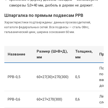
саморезы 5,0×40 мм, дюбель в дереве не держит.
Шпаргалка по прямым подвесам PPB
Характеристики подтверждены: данные производителей,
каталоги федеральных сетей. Все подвесы — сталь 08пс,
гальванический цинк, ширина основания 60 мм.
Размер (Ш×В×Д),
Толщина,
Название
При
мм
мм
Подш
пото
PPB-0,5
60×27(30)×270(300)
0,5
вагон
до 10
Лёгк
PPB-0,6
60×27×270(300)
0,6
слой,