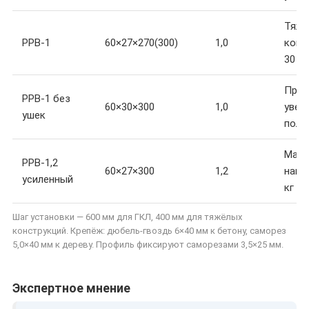
Тяжё
PPB-1
60×27×270(300)
1,0
конс
30 кг
Проф
PPB-1 без
60×30×300
1,0
увел
ушек
полк
Макс
PPB-1,2
60×27×300
1,2
нагру
усиленный
кг
Шаг установки — 600 мм для ГКЛ, 400 мм для тяжёлых
конструкций. Крепёж: дюбель-гвоздь 6×40 мм к бетону, саморез
5,0×40 мм к дереву. Профиль фиксируют саморезами 3,5×25 мм.
Экспертное мнение