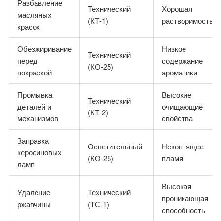
Разбавление
Технический
Хорошая
масляных
(КТ-1)
растворимость
красок
Обезжиривание
Низкое
Технический
перед
содержание
(КО-25)
покраской
ароматики
Промывка
Высокие
Технический
деталей и
очищающие
(КТ-2)
механизмов
свойства
Заправка
Осветительный
Некоптящее
керосиновых
(КО-25)
пламя
ламп
Высокая
Удаление
Технический
проникающая
ржавчины
(ТС-1)
способность