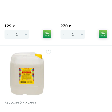
Экономия
Экономия
129
270
₽
₽
-
+
-
+
Керосин 5 л Ясхим