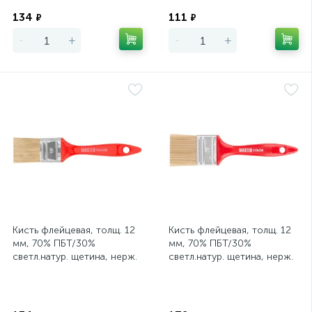
Экономия
Экономия
134
111
₽
₽
-
+
-
+
Кисть флейцевая, толщ. 12
Кисть флейцевая, толщ. 12
мм, 70% ПБT/30%
мм, 70% ПБT/30%
светл.натур. щетина, нерж.
светл.натур. щетина, нерж.
обжим, пласт. ручка,
обжим, пласт. ручка,
ширина 40
ширина 50
Экономия
Экономия