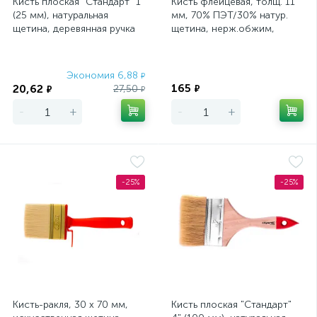
Кисть плоская "Стандарт" 1"
Кисть флейцевая, толщ. 11
(25 мм), натуральная
мм, 70% ПЭT/30% натур.
щетина, деревянная ручка
щетина, нерж.обжим,
MTX
пласт.ручка, ширина 50 мм
Экономия 6,88
Экономия
₽
165
20,62
27,50
₽
₽
₽
-
+
-
+
-25%
-25%
Кисть-ракля, 30 х 70 мм,
Кисть плоская "Стандарт"