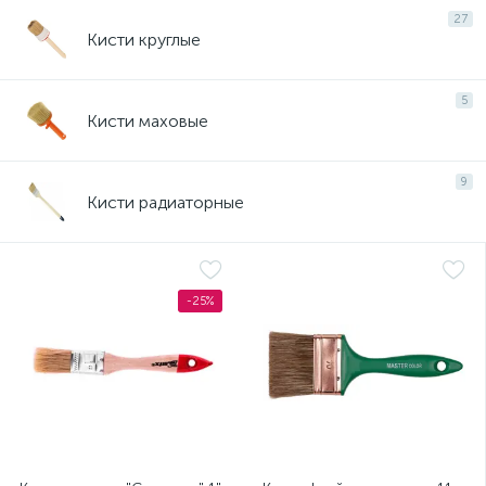
27
Кисти круглые
5
Кисти маховые
9
Кисти радиаторные
-25%