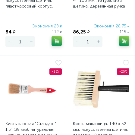
искусственная щетина,
4" (100 мм), натуральная
пластмассовый корпус,
щетина, деревянная ручка
пластмассовая ручка MTX
MTX
Экономия 28
Экономия 28,75
₽
₽
84
86,25
112
115
₽
₽
₽
₽
-
+
-
+
-25%
-25%
Кисть плоская "Стандарт"
Кисть-макловица, 140 х 52
1.5" (38 мм), натуральная
мм, искусственная щетина,