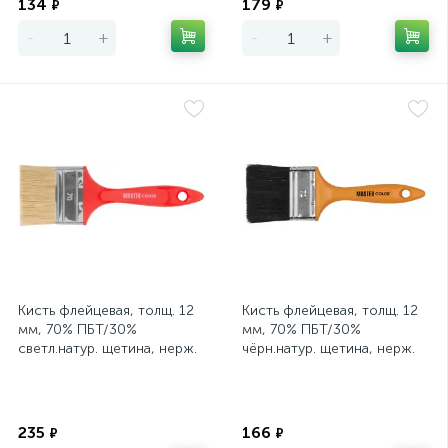
134
179
₽
₽
-
+
-
+
Кисть флейцевая, толщ. 12
Кисть флейцевая, толщ. 12
мм, 70% ПБT/30%
мм, 70% ПБT/30%
светл.натур. щетина, нерж.
чёрн.натур. щетина, нерж.
обжим, пласт. ручка,
обжим, пласт. ручка,
ширина 70
ширина 40 м
Экономия
Экономия
235
166
₽
₽