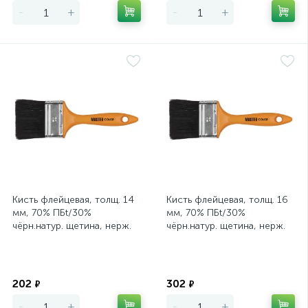
-
+
-
+
Кисть флейцевая, толщ. 14
Кисть флейцевая, толщ. 16
мм, 70% ПБt/30%
мм, 70% ПБt/30%
чёрн.натур. щетина, нерж.
чёрн.натур. щетина, нерж.
обжим, пласт.ручка,
обжим, пласт.ручка,
ширина 50 мм
ширина 70 мм
Экономия
Экономия
202
302
₽
₽
-
+
-
+