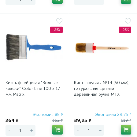
-25%
-25%
Кисть флейцевая "Водные
Кисть круглая №14 (50 мм),
краски" Color Line 100 х 17
натуральная щетина,
мм Matrix
деревянная ручка MTX
Экономия 88
Экономия 29,75
₽
₽
264
89,25
352
119
₽
₽
₽
₽
-
+
-
+