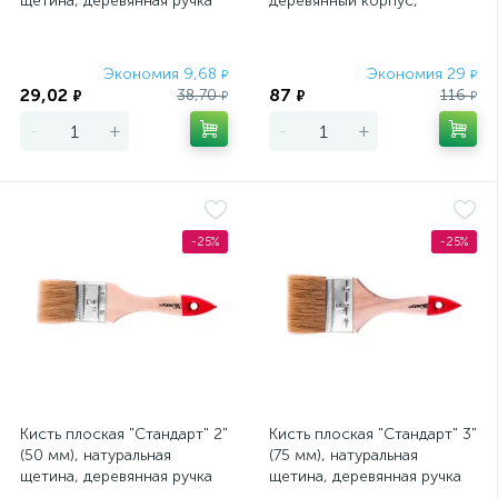
щетина, деревянная ручка
деревянный корпус,
MTX
пластмассовая ручка MTX
Экономия 9,68
Экономия 29
₽
₽
29,02
87
38,70
116
₽
₽
₽
₽
-
+
-
+
-25%
-25%
Кисть плоская "Стандарт" 2"
Кисть плоская "Стандарт" 3"
(50 мм), натуральная
(75 мм), натуральная
щетина, деревянная ручка
щетина, деревянная ручка
MTX
MTX