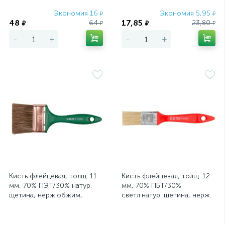
Экономия 16
Экономия 5,95
₽
₽
48
17,85
64
23,80
₽
₽
₽
₽
-
+
-
+
Кисть флейцевая, толщ. 11
Кисть флейцевая, толщ. 12
мм, 70% ПЭT/30% натур.
мм, 70% ПБT/30%
щетина, нерж.обжим,
светл.натур. щетина, нерж.
пласт.ручка, ширина 30 мм
обжим, пласт. ручка,
ширина 30