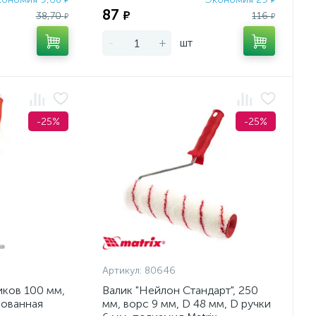
₽
₽
87
₽
38,70
116
₽
₽
-
+
шт
-25%
-25%
Артикул:
80646
иков 100 мм,
Валик "Нейлон Стандарт", 250
кованная
мм, ворс 9 мм, D 48 мм, D ручки