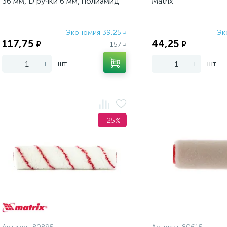
36 мм, D ручки 6 мм, полиамид
Matrix
Matrix
Экономия 39,25
Эк
₽
117,75
44,25
₽
₽
157
₽
-
+
шт
-
+
шт
-25%