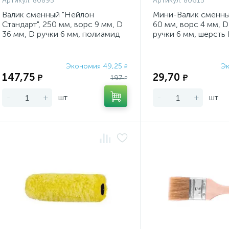
Артикул:
80895
Артикул:
80615
Валик сменный "Нейлон
Мини-Валик сменный
Стандарт", 250 мм, ворс 9 мм, D
60 мм, ворс 4 мм, D
36 мм, D ручки 6 мм, полиамид
ручки 6 мм, шерсть
Matrix
Экономия 49,25
Э
₽
147,75
29,70
₽
₽
197
₽
-
+
шт
-
+
шт