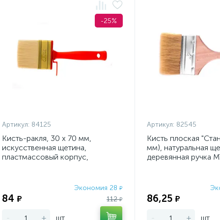
-25%
Артикул:
84125
Артикул:
82545
Кисть-ракля, 30 х 70 мм,
Кисть плоская "Стан
искусственная щетина,
мм), натуральная ще
пластмассовый корпус,
деревянная ручка 
пластмассовая ручка MTX
Экономия 28
Эк
₽
84
86,25
₽
₽
112
₽
-
+
шт
-
+
шт