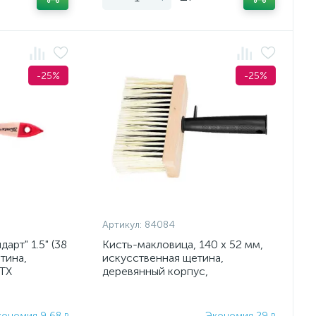
-25%
-25%
Артикул:
84084
арт" 1.5" (38
Кисть-макловица, 140 х 52 мм,
тина,
искусственная щетина,
MTX
деревянный корпус,
пластмассовая ручка MTX
кономия 9,68
Экономия 29