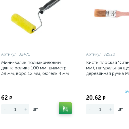
Артикул:
02471
Артикул:
82520
Мини-валик полиакриловый,
Кисть плоская "Стан
длина ролика 100 мм, диаметр
мм), натуральная ще
39 мм, ворс 12 мм, бюгель 4 мм
деревянная ручка 
Э
Экономия:
62
20,62
₽
₽
-
+
шт
-
+
шт