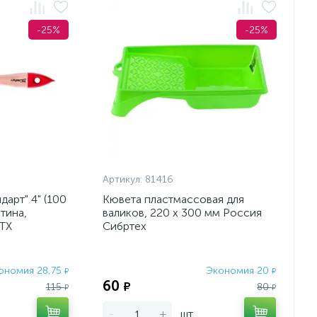
-25%
-25%
Артикул:
81416
дарт" 4" (100
Кювета пластмассовая для
тина,
валиков, 220 х 300 мм Россия
MTX
Сибртех
ономия 28,75
Экономия 20
₽
₽
60
₽
115
80
₽
₽
-
+
шт