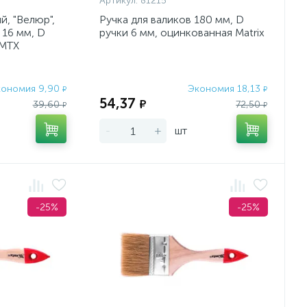
Артикул:
81215
, "Велюр",
Ручка для валиков 180 мм, D
 16 мм, D
ручки 6 мм, оцинкованная Matrix
 MTX
кономия 9,90
Экономия 18,13
₽
₽
54,37
₽
39,60
72,50
₽
₽
-
+
шт
-25%
-25%