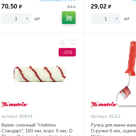
₽
70,50
29,02
₽
₽
94
₽
-
+
шт
-
+
шт
-25%
Артикул:
80894
Артикул:
81212
Валик сменный "Нейлон
Ручка для мини-вал
Стандарт", 180 мм, ворс 9 мм, D
D ручки 6 мм, оцин