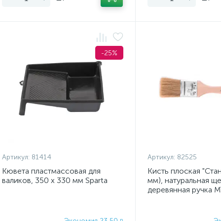
-25%
Артикул:
81414
Артикул:
82525
Кювета пластмассовая для
Кисть плоская "Станд
валиков, 350 х 330 мм Sparta
мм), натуральная ще
деревянная ручка 
Экономия 23,50
Э