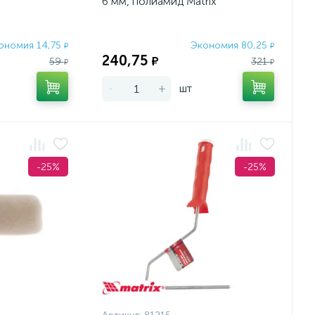
6 мм, полиамид Matrix
ономия 14,75
Экономия 80,25
₽
₽
240,75
₽
59
321
₽
₽
-
+
шт
-25%
-25%