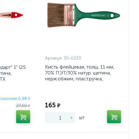
Артикул:
30-0233
Кисть флейцевая, толщ. 11 мм,
дарт" 1" (25
70% ПЭT/30% натур. щетина,
тина,
нерж.обжим, пласт.ручка,
MTX
ширина 50 мм
кономия 6,88
Экономия:
₽
165
₽
27,50
₽
-
+
шт