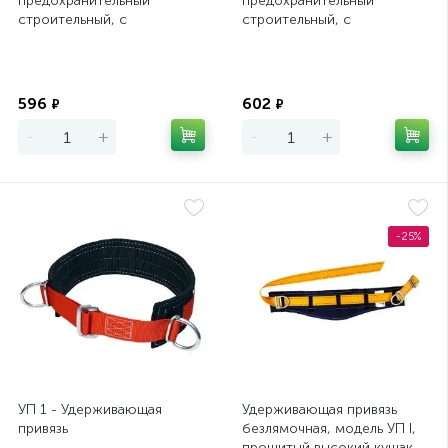
предохранительный
предохранительный
строительный, с
строительный, с
уширенным кушаком, р-р L
уширенным кушаком, р-р М
Экономия
Экономия
596
602
₽
₽
-
+
-
+
-25%
УП 1 - Удерживающая
Удерживающая привязь
привязь
безлямочная, модель УП I,
прошитый высокий кушак