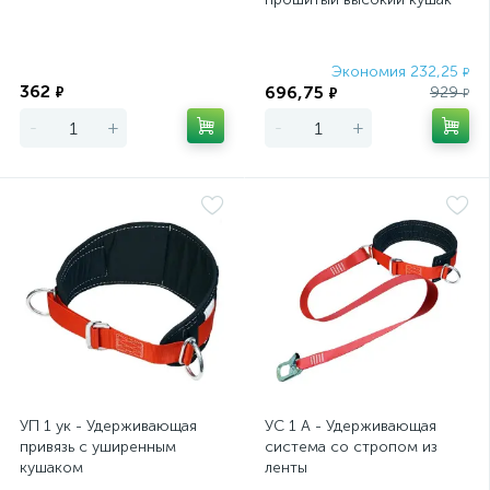
Сибртех
Экономия
Экономия 232,25
₽
362
696,75
₽
929
₽
₽
-
+
-
+
УП 1 ук - Удерживающая
УС 1 А - Удерживающая
привязь с уширенным
система со стропом из
кушаком
ленты