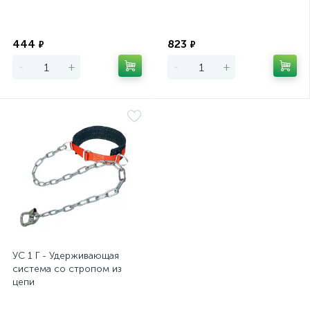
Экономия
Экономия
444
823
₽
₽
-
+
-
+
УС 1 Г - Удерживающая
система со стропом из
цепи