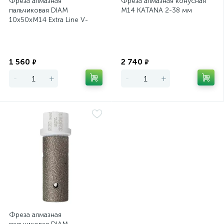
Фреза алмазная
Фреза алмазная конусная
пальчиковая DIAM
М14 KATANA 2-38 мм
10х50хМ14 Extra Line V-
TECH керамика и
керамогранит
Экономия
Экономия
1 560
2 740
₽
₽
-
+
-
+
Фреза алмазная