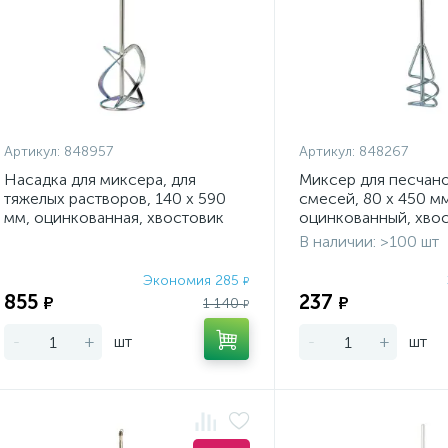
Артикул:
848957
Артикул:
848267
Насадка для миксера, для
Миксер для песчан
тяжелых растворов, 140 х 590
смесей, 80 х 450 мм
мм, оцинкованная, хвостовик
оцинкованный, хво
резьба М14 Сибртех
Plus Denzel
В наличии: >100 шт
Экономия 285
₽
855
237
₽
₽
1 140
₽
-
+
шт
-
+
шт