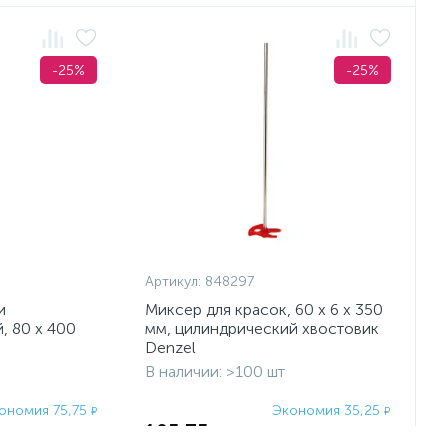
-25%
-25%
Артикул:
848297
и
Миксер для красок, 60 х 6 х 350
, 80 х 400
мм, цилиндрический хвостовик
Denzel
товик 8 мм
В наличии: >100 шт
ономия 75,75
Экономия 35,25
₽
₽
105,75
₽
303
141
₽
₽