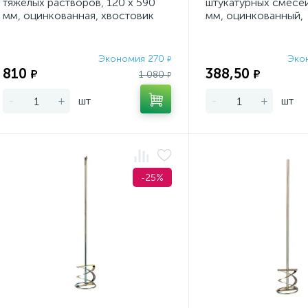
тяжелых растворов, 120 х 590
штукатурных смесей
мм, оцинкованная, хвостовик
мм, оцинкованный,
резьба М14 Сибртех
шестигранный хвос
Denz
Экономия 270
Эко
₽
810
388,50
₽
₽
1 080
₽
-
+
шт
-
+
шт
-25%