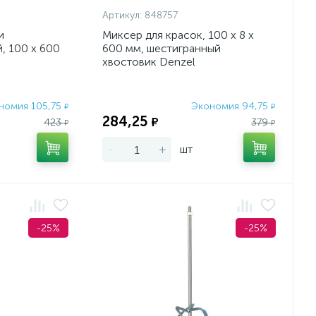
Артикул:
848757
и
Миксер для красок, 100 х 8 х
, 100 х 600
600 мм, шестигранный
хвостовик Denzel
товик 10мм
номия 105,75
Экономия 94,75
₽
₽
284,25
₽
423
379
₽
₽
-
+
шт
-25%
-25%