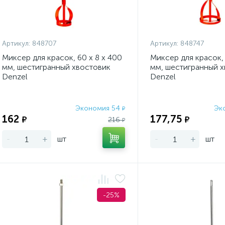
Артикул:
848707
Артикул:
848747
Миксер для красок, 60 х 8 х 400
Миксер для красок, 
мм, шестигранный хвостовик
мм, шестигранный 
Denzel
Denzel
Экономия 54
Эк
₽
162
177,75
₽
₽
216
₽
-
+
шт
-
+
шт
-25%