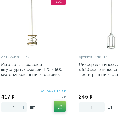
-25%
Артикул:
848847
Артикул:
848417
Миксер для красок и
Миксер для гипсовы
штукатурных смесей, 120 х 600
х 530 мм, оцинкова
мм, оцинкованный, хвостовик
шестигранный хвос
SDS Plus Denzel
Denzel
Экономия 139
₽
417
246
₽
₽
556
₽
-
+
шт
-
+
шт