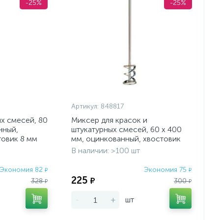
-25%
-25%
Артикул:
848817
х смесей, 80
Миксер для красок и
нный,
штукатурных смесей, 60 х 400
товик 8 мм
мм, оцинкованный, хвостовик
SDS Plus Denzel
В наличии: >100 шт
Экономия 82
Экономия 75
₽
₽
225
₽
328
300
₽
₽
-
+
шт