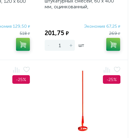
штукатурных смесей, 60 х 400
, 120 х 600
мм, оцинкованный,
шестигранный хвостовик 8 мм
товик 10мм
Denze
номия 129,50
Экономия 67,25
₽
₽
201,75
₽
518
269
₽
₽
-
+
шт
-25%
-25%