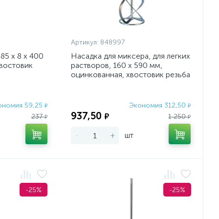
Артикул:
848997
85 х 8 х 400
Насадка для миксера, для легких
хвостовик
растворов, 160 х 590 мм,
оцинкованная, хвостовик резьба
М14 Сибртех
ономия 59,25
Экономия 312,50
₽
₽
937,50
₽
237
1 250
₽
₽
-
+
шт
-25%
-25%