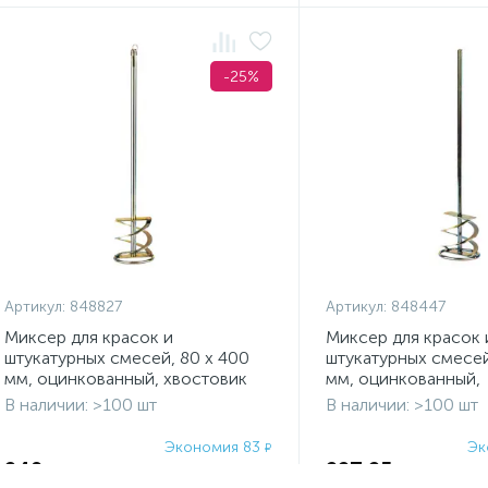
-25%
Артикул:
848827
Артикул:
848447
Миксер для красок и
Миксер для красок 
штукатурных смесей, 80 х 400
штукатурных смесей
мм, оцинкованный, хвостовик
мм, оцинкованный,
SDS Plus Denzel
шестигранный хвос
В наличии: >100 шт
В наличии: >100 шт
Denze
Экономия 83
Эк
₽
249
227,25
₽
₽
332
₽