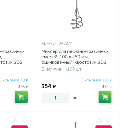
Артикул:
848277
о-гравийных
Миксер для песчано-гравийных
,
смесей, 100 х 450 мм,
стовик SDS
оцинкованный, хвостовик SDS
Plus Denzel
В наличии: >100 шт
Экономия 79
Экономия 118
₽
₽
354
₽
316
472
₽
₽
-
+
шт