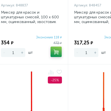
Артикул:
848837
Артикул:
848457
Миксер для красок и
Миксер для красок 
штукатурных смесей, 100 х 600
штукатурных смесей
мм, оцинкованный, хвостовик
мм, оцинкованный,
SDS Plus Denzel
шестигранный хвос
Denz
Экономия 118
Эко
₽
354
317,25
₽
₽
472
₽
-
+
шт
-
+
шт
-25%