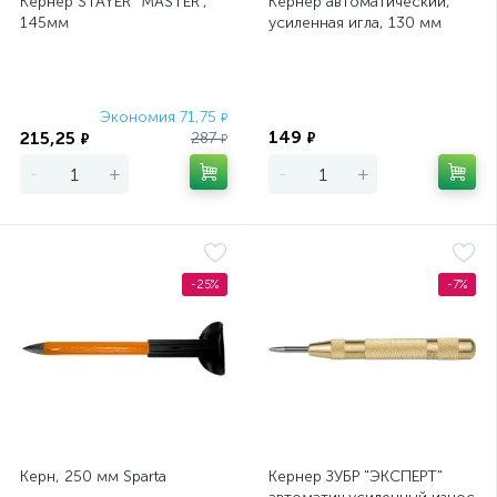
Кернер STAYER "MASTER",
Кернер автоматический,
145мм
усиленная игла, 130 мм
Экономия 71,75
Экономия
₽
149
215,25
287
₽
₽
₽
-
+
-
+
-25%
-7%
Керн, 250 мм Sparta
Кернер ЗУБР "ЭКСПЕРТ"