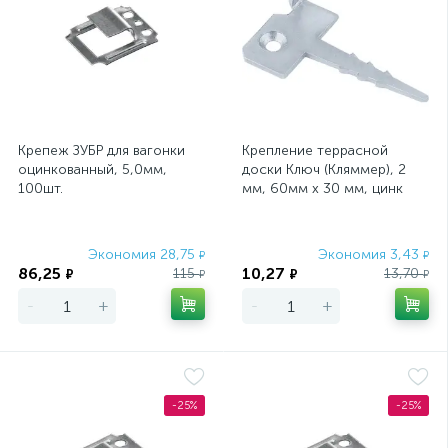
Крепеж ЗУБР для вагонки
Крепление террасной
оцинкованный, 5,0мм,
доски Ключ (Кляммер), 2
100шт.
мм, 60мм х 30 мм, цинк
Россия Сибртех
Экономия 28,75
Экономия 3,43
₽
₽
86,25
10,27
115
13,70
₽
₽
₽
₽
-
+
-
+
-25%
-25%