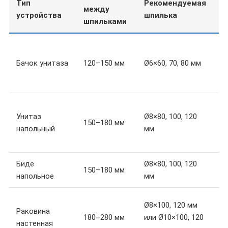
Тип
Рекомендуемая
К
между
устройства
шпилька
с
шпильками
Т
д
Бачок унитаза
120–150 мм
Ø6×60, 70, 80 мм
р
ф
С
Унитаз
Ø8×80, 100, 120
х
150–180 мм
напольный
мм
р
у
Биде
Ø8×80, 100, 120
А
150–180 мм
напольное
мм
у
У
Ø8×100, 120 мм
Раковина
д
180–280 мм
или Ø10×100, 120
настенная
к