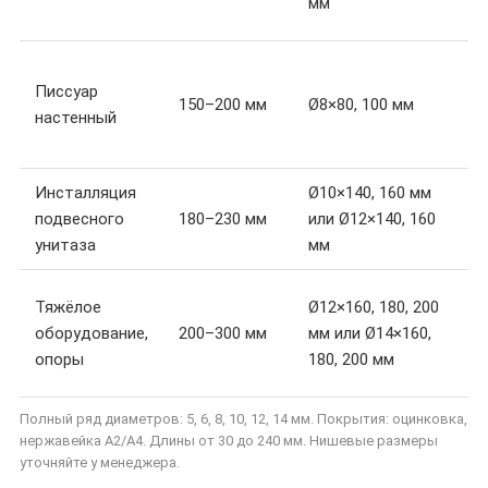
мм
н
С
Писсуар
д
150–200 мм
Ø8×80, 100 мм
настенный
н
м
Инсталляция
Ø10×140, 160 мм
П
подвесного
180–230 мм
или Ø12×140, 160
н
унитаза
мм
с
М
Тяжёлое
Ø12×160, 180, 200
н
оборудование,
200–300 мм
мм или Ø14×160,
п
опоры
180, 200 мм
о
Полный ряд диаметров: 5, 6, 8, 10, 12, 14 мм. Покрытия: оцинковка,
нержавейка A2/A4. Длины от 30 до 240 мм. Нишевые размеры
уточняйте у менеджера.