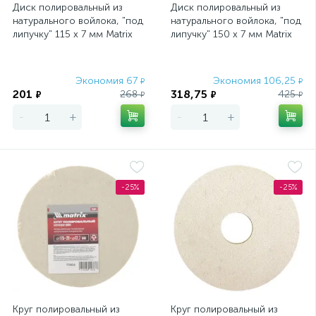
Диск полировальный из
Диск полировальный из
натурального войлока, "под
натурального войлока, "под
липучку" 115 х 7 мм Matrix
липучку" 150 х 7 мм Matrix
Экономия 67
Экономия 106,25
₽
₽
201
318,75
268
425
₽
₽
₽
₽
-
+
-
+
-25%
-25%
Круг полировальный из
Круг полировальный из