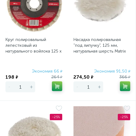
Круг полировальный
Насадка полировальная
лепестковый из
"под липучку", 125 мм,
натурального войлока 125 х
натуральная шерсть Matrix
22.2 мм Matrix
Экономия 66
Экономия 91,50
₽
₽
198
274,50
264
366
₽
₽
₽
₽
-
+
-
+
-25%
-25%