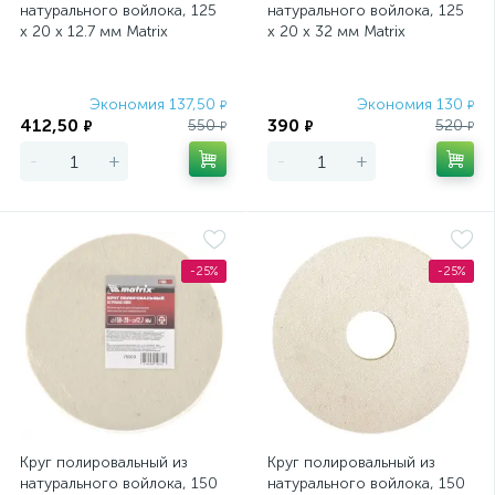
натурального войлока, 125
натурального войлока, 125
х 20 х 12.7 мм Matrix
х 20 х 32 мм Matrix
Экономия 137,50
Экономия 130
₽
₽
412,50
390
550
520
₽
₽
₽
₽
-
+
-
+
-25%
-25%
Круг полировальный из
Круг полировальный из
натурального войлока, 150
натурального войлока, 150