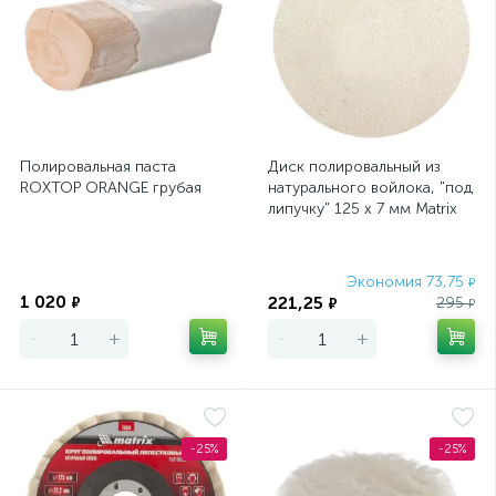
Полировальная паста
Диск полировальный из
ROXTOP ORANGE грубая
натурального войлока, "под
липучку" 125 х 7 мм Matrix
Экономия
Экономия 73,75
₽
1 020
221,25
₽
295
₽
₽
-
+
-
+
-25%
-25%