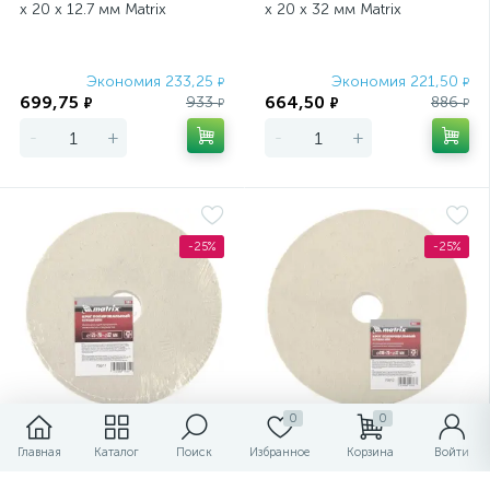
х 20 х 12.7 мм Matrix
х 20 х 32 мм Matrix
Экономия 233,25
Экономия 221,50
₽
₽
699,75
664,50
933
886
₽
₽
₽
₽
-
+
-
+
-25%
-25%
0
0
Круг полировальный из
Круг полировальный из
Главная
Каталог
Поиск
Избранное
Корзина
Войти
натурального войлока, 175
натурального войлока, 200
х 20 х 32 мм Matrix
х 20 х 32 мм Matrix