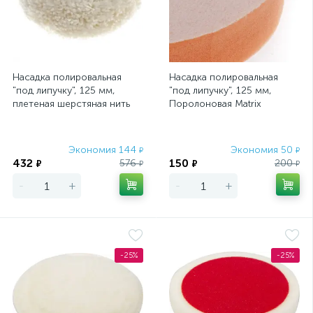
Насадка полировальная
Насадка полировальная
"под липучку", 125 мм,
"под липучку", 125 мм,
плетеная шерстяная нить
Поролоновая Matrix
Matrix
Экономия 144
Экономия 50
₽
₽
432
150
576
200
₽
₽
₽
₽
-
+
-
+
-25%
-25%