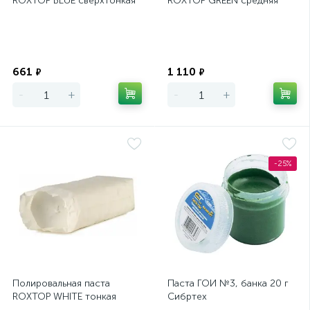
ROXTOP BLUE сверхтонкая
ROXTOP GREEN средняя
Экономия
Экономия
661
1 110
₽
₽
-
+
-
+
-25%
Полировальная паста
Паста ГОИ №3, банка 20 г
ROXTOP WHITE тонкая
Сибртех