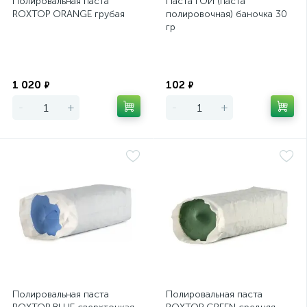
Полировальная паста
Паста ГОИ (паста
ROXTOP ORANGE грубая
полировочная) баночка 30
гр
Экономия
Экономия
1 020
102
₽
₽
-
+
-
+
Полировальная паста
Полировальная паста