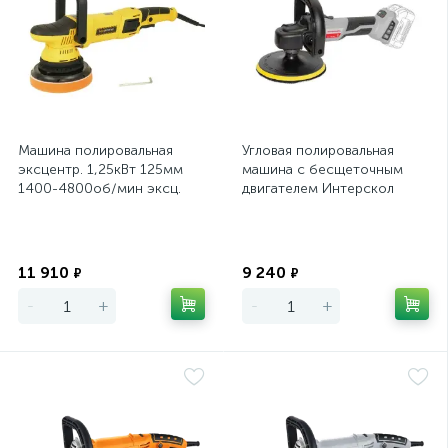
Машина полировальная
Угловая полировальная
эксцентр. 1,25кВт 125мм
машина с бесщеточным
1400-4800об/мин эксц.
двигателем Интерскол
15мм конст. эл-ка
УПМ-180/18ВЭ (картон, без
Hanskonner
АКБ и ЗУ)
Экономия
Экономия
11 910
9 240
₽
₽
-
+
-
+