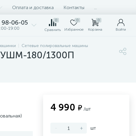
Оплата и доставка
Контакты
...
0
0
0
98-06-05
:00-19:00
Избранное
Корзина
Войти
Сравнить
машинки
Сетевые полировальные машины
ь УШМ-180/1300П
4 990
₽
/шт
овальная)
-
+
шт