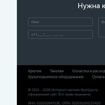
Нужна к
Крепеж
Такелаж
Оснастка и расхо
Грузоподъемное оборудование
Оплата
© 2015 - 2026 Интернет-магазин КрепЦентр -
официальный сайт. Все права защищены.
ИНН: 632202847536, ОГРН: 322631200133420