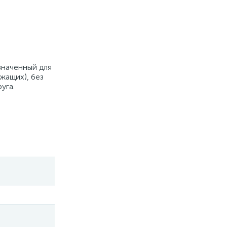
значенный для
жащих), без
уга.