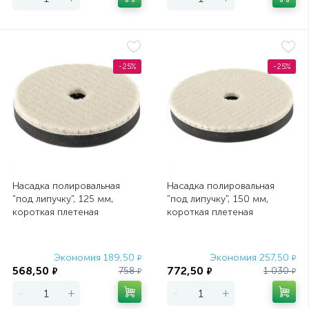
-25%
-25%
Насадка полировальная
Насадка полировальная
"под липучку", 125 мм,
"под липучку", 150 мм,
короткая плетеная
короткая плетеная
шерстяная нить Matrix
шерстяная нить Matrix
Экономия 189,50
Экономия 257,50
₽
₽
568,50
772,50
758
1 030
₽
₽
₽
₽
-
+
-
+