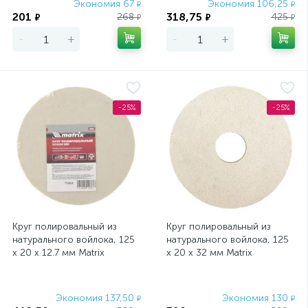
Экономия 67
Экономия 106,25
₽
₽
201
318,75
268
425
₽
₽
₽
₽
-
+
-
+
-25%
-25%
Круг полировальный из
Круг полировальный из
натурального войлока, 125
натурального войлока, 125
х 20 х 12.7 мм Matrix
х 20 х 32 мм Matrix
Экономия 137,50
Экономия 130
₽
₽