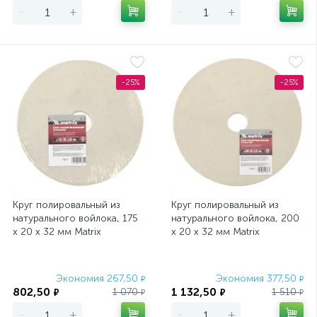
-
+
-
+
-25%
-25%
Круг полировальный из
Круг полировальный из
натурального войлока, 175
натурального войлока, 200
х 20 х 32 мм Matrix
х 20 х 32 мм Matrix
Экономия 267,50
Экономия 377,50
₽
₽
802,50
1 132,50
1 070
1 510
₽
₽
₽
₽
-
+
-
+