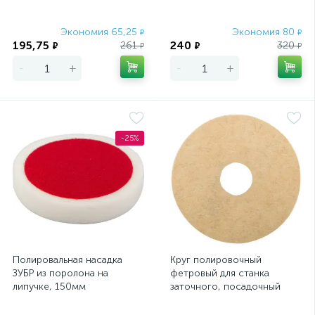
Экономия 65,25
Экономия 80
₽
₽
195,75
240
261
320
₽
₽
₽
₽
-
+
-
+
-25%
Полировальная насадка
Круг полировочный
ЗУБР из поролона на
фетровый для станка
липучке, 150мм
заточного, посадочный
диам. 32 мм, 125 мм