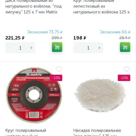
Диск полировальный из
Круг полировальный
натурального войлока, "под
лепестковый из
липучку" 125 х 7 мм Matrix
натурального войлока 125 х
22.2 мм Matrix
Экономия 73,75
Экономия 66
₽
₽
221,25
198
295
264
₽
₽
₽
₽
-
+
-
+
-25%
-25%
Круг полировальный
Насадка полировальная