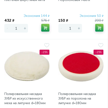
Matrix
Экономия 144
Экономия 50
₽
₽
432
150
576
200
₽
₽
₽
₽
-
+
-
+
-25%
-25%
Полировальная насадка
Полировальная насадка
ЗУБР из искусственного
ЗУБР из поролона на
меха на липучке d=180мм
липучке d=180мм