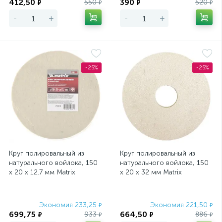
412,50
390
550
520
₽
₽
₽
₽
-
+
-
+
-25%
-25%
Круг полировальный из
Круг полировальный из
натурального войлока, 150
натурального войлока, 150
х 20 х 12.7 мм Matrix
х 20 х 32 мм Matrix
Экономия 233,25
Экономия 221,50
₽
₽
699,75
664,50
933
886
₽
₽
₽
₽