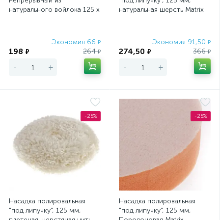
непрерывный из
"под липучку", 125 мм,
натурального войлока 125 х
натуральная шерсть Matrix
22.2 мм Matrix
Экономия 66
Экономия 91,50
₽
₽
198
274,50
264
366
₽
₽
₽
₽
-
+
-
+
-25%
-25%
Насадка полировальная
Насадка полировальная
"под липучку", 125 мм,
"под липучку", 125 мм,
плетеная шерстяная нить
Поролоновая Matrix