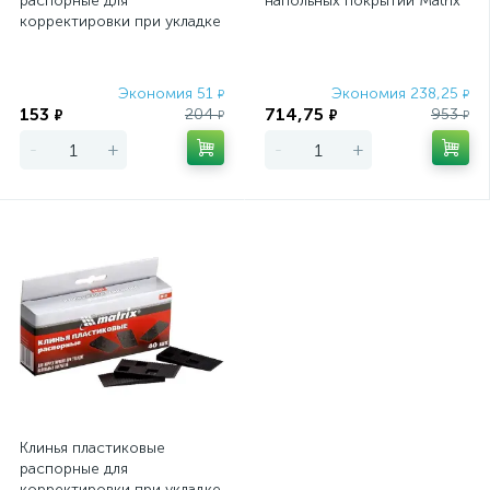
распорные для
напольных покрытий Matrix
корректировки при укладке
напольных покрытий, 20 шт
Matrix
Экономия 51
Экономия 238,25
₽
₽
153
714,75
204
953
₽
₽
₽
₽
-
+
-
+
Клинья пластиковые
распорные для
корректировки при укладке