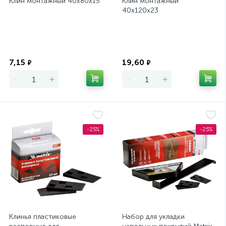
Клин монтажный 40х80х15
Клин монтажный
40х120х23
Экономия
Экономия
7,15
19,60
₽
₽
-
+
-
+
-25%
-25%
Клинья пластиковые
Набор для укладки