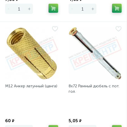
-
+
-
+
М12 Анкер латунный (цанга)
8х72 Рамный дюбель с пот.
гол.
Экономия
Экономия
60
5,05
₽
₽