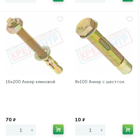
16х200 Анкер клиновой
8х100 Анкер с шест.гол.
Экономия
Экономия
70
10
₽
₽
-
+
-
+