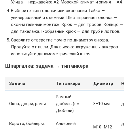
Улица — нержавейка A2. Морской климат и химия — A4.
Выберите тип головки или окончания. Гайка —
универсальный и съёмный. Шестигранная головка —
окончательный монтаж. Крюк — для тросов. Кольцо —
для такелажа. Г-образный крюк — для труб и лотков.
Сверлите отверстие точно по диаметру анкера.
Продуйте от пыли. Для высоконагруженных анкеров
используйте динамометрический ключ.
Шпаргалка: задача → тип анкера
Задача
Тип анкера
Диаметр
Наг
Рамный
Окна, двери, рамы
дюбель (см.
8–10 мм
до 
Дюбели)
Ворота, бойлеры,
Анкерный
до 
M10–M12