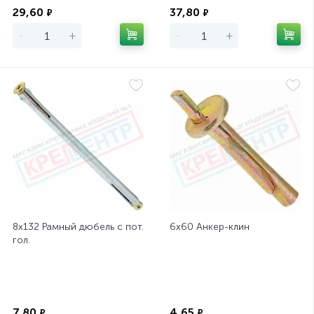
29,60
37,80
₽
₽
-
+
-
+
8х132 Рамный дюбель с пот.
6х60 Анкер-клин
гол.
Экономия
Экономия
7,80
4,65
₽
₽