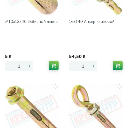
М10х12х40 Забивной анкер
16х140 Анкер клиновой
Экономия
Экономия
5
54,50
₽
₽
-
+
-
+