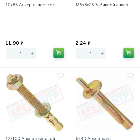
10х85 Анкер с шест.гол.
М6х8х25 Забивной анкер
Экономия
Экономия
11,90
2,24
₽
₽
-
+
-
+
12х100 Анкер клиновой
6х40 Анкер-клин