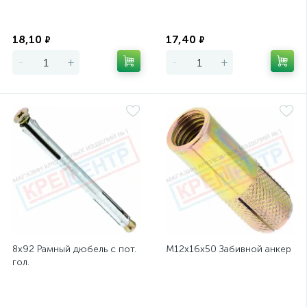
Экономия
Экономия
18,10
17,40
₽
₽
-
+
-
+
8х92 Рамный дюбель с пот.
М12х16х50 Забивной анкер
гол.