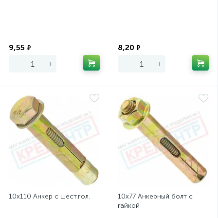
Экономия
Экономия
9,55
8,20
₽
₽
-
+
-
+
10х110 Анкер с шест.гол.
10х77 Анкерный болт с
гайкой