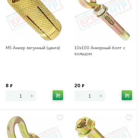
М5 Анкер латунный (цанга)
10х100 Анкерный болт с
кольцом
Экономия
Экономия
8
20
₽
₽
-
+
-
+