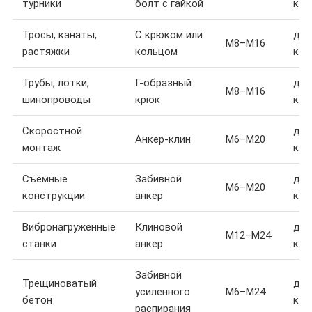
турники
болт с гайкой
кг
Тросы, канаты,
С крюком или
до 
M8–M16
растяжки
кольцом
кг
Трубы, лотки,
Г-образный
до 
M8–M16
шинопроводы
крюк
кг
Скоростной
до 
Анкер-клин
M6–M20
монтаж
кг
Съёмные
Забивной
до 
M6–M20
конструкции
анкер
кг
Вибронагруженные
Клиновой
до 
M12–M24
станки
анкер
кг
Забивной
Трещиноватый
до 
усиленного
M6–M24
бетон
кг
распирания