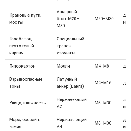
Анкерный
Крановые пути,
до 
болт M20–
M20–M30
мосты
кг
M30
Газобетон,
Специальный
пустотелый
крепёж —
—
—
кирпич
уточните
Гипсокартон
Молли
M4–M8
до 
Взрывоопасные
Латунный
M4–M16
до 
зоны
анкер (цанга)
Нержавеющий
до 
Улица, влажность
M6–M30
A2
кг
Море, бассейн,
Нержавеющий
до 
M6–M30
химия
A4
кг