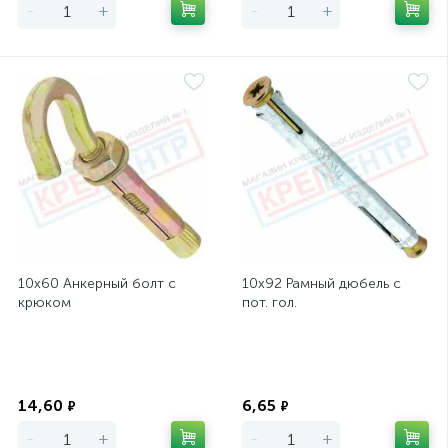
-
+
-
+
10х60 Анкерный болт с
10х92 Рамный дюбель с
крюком
пот. гол.
Экономия
Экономия
14,60
6,65
₽
₽
-
+
-
+