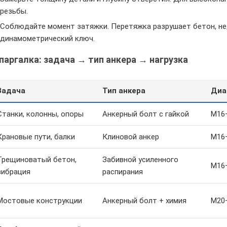
резьбы.
Соблюдайте момент затяжки. Перетяжка разрушает бетон, н
динамометрический ключ.
аргалка: задача → тип анкера → нагрузка
Задача
Тип анкера
Диа
Станки, колонны, опоры
Анкерный болт с гайкой
M16
Крановые пути, балки
Клиновой анкер
M16
Трещиноватый бетон,
Забивной усиленного
M16
вибрация
распирания
Мостовые конструкции
Анкерный болт + химия
M20