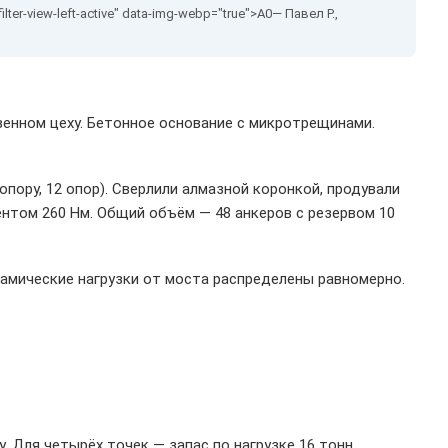
— Павел Р.,
енном цеху. Бетонное основание с микротрещинами.
опору, 12 опор). Сверлили алмазной коронкой, продували
нтом 260 Нм. Общий объём — 48 анкеров с резервом 10
намические нагрузки от моста распределены равномерно.
. Для четырёх точек — запас по нагрузке 16 тонн.