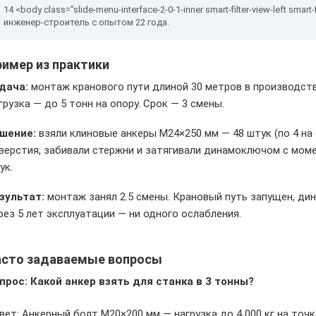
инженер-строитель с опытом 22 года.
имер из практики
дача:
монтаж кранового пути длиной 30 метров в производств
грузка — до 5 тонн на опору. Срок — 3 смены.
шение:
взяли клиновые анкеры M24×250 мм — 48 штук (по 4 на 
верстия, забивали стержни и затягивали динамоключом с моме
ук.
зультат:
монтаж занял 2.5 смены. Крановый путь запущен, ди
рез 5 лет эксплуатации — ни одного ослабления.
асто задаваемые вопросы
прос: Какой анкер взять для станка в 3 тонны?
вет: Анкерный болт M20×200 мм — нагрузка до 4 000 кг на точку