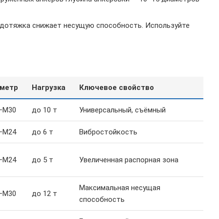
едотяжка снижает несущую способность. Используйте
метр
Нагрузка
Ключевое свойство
–M30
до 10 т
Универсальный, съёмный
–M24
до 6 т
Вибростойкость
–M24
до 5 т
Увеличенная распорная зона
Максимальная несущая
–M30
до 12 т
способность