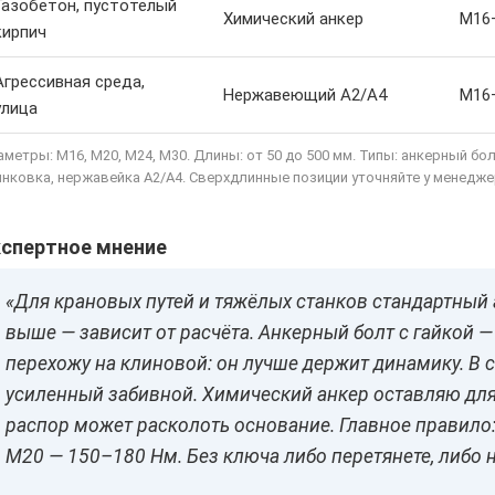
Газобетон, пустотелый
Химический анкер
M16
кирпич
Агрессивная среда,
Нержавеющий A2/A4
M16
улица
метры: M16, M20, M24, M30. Длины: от 50 до 500 мм. Типы: анкерный бо
инковка, нержавейка A2/A4. Сверхдлинные позиции уточняйте у менедже
кспертное мнение
«Для крановых путей и тяжёлых станков стандартный 
выше — зависит от расчёта. Анкерный болт с гайкой —
перехожу на клиновой: он лучше держит динамику. В 
усиленный забивной. Химический анкер оставляю для 
распор может расколоть основание. Главное правило
M20 — 150–180 Нм. Без ключа либо перетянете, либо н