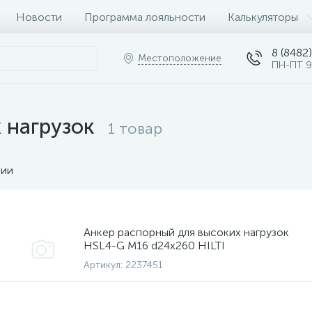
Новости
Программа лояльности
Калькуляторы
8 (8482)
Местоположение
ПН-ПТ 9
 нагрузок
1 товар
чии
Анкер распорный для высоких нагрузок
HSL4-G M16 d24x260 HILTI
Артикул:
2237451