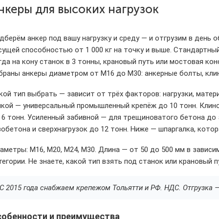
нкеры для высоких нагрузок
дберём анкер под вашу нагрузку и среду — и отгрузим в день 
сущей способностью от 1 000 кг на точку и выше. Стандартный
гда на кону станок в 3 тонны, крановый путь или мостовая кон
браны анкеры диаметром от M16 до M30: анкерные болты, клин
кой тип выбрать — зависит от трёх факторов: нагрузки, матер
йкой — универсальный промышленный крепёж до 10 тонн. Клин
 6 тонн. Усиленный забивной — для трещиноватого бетона до 5
зобетона и сверхнагрузок до 12 тонн. Ниже — шпаргалка, кото
аметры: M16, M20, M24, M30. Длина — от 50 до 500 мм в завис
тегории. Не знаете, какой тип взять под станок или крановый 
С 2015 года снабжаем крепежом Тольятти и РФ. НДС. Отгрузка —
собенности и преимущества