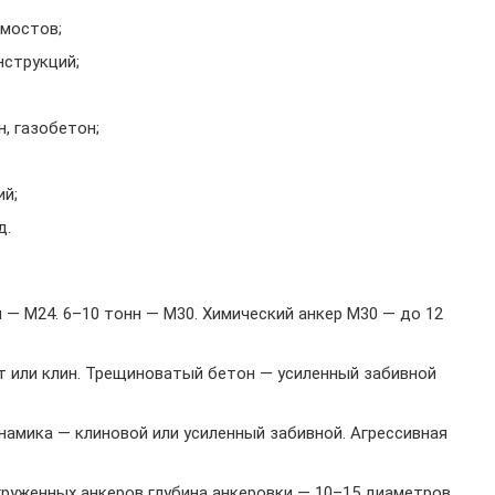
 мостов;
струкций;
, газобетон;
ий;
д.
н — M24. 6–10 тонн — M30. Химический анкер M30 — до 12
т или клин. Трещиноватый бетон — усиленный забивной
намика — клиновой или усиленный забивной. Агрессивная
груженных анкеров глубина анкеровки — 10–15 диаметров