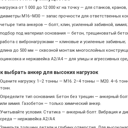
нагрузка от 1 000 до 12 000 кг на точку — для станков, кранов,
диаметры M16–M30 — запас прочности для ответственных кон
четыре типа анкеров — болт, клин, усиленный забивной, химия;
подбор под материал основания — бетон, трещиноватый бетон
работа с вибронагрузками — клиновые и усиленные забивные;
длина до 500 мм — сквозной монтаж многослойных конструкц
оцинковка и нержавейка A2/A4 — для улицы и агрессивных сре
к выбрать анкер для высоких нагрузок
Оцените нагрузку. 1–2 тонны — M16. 2–4 тонны — M20. 4–6 тон
тонн.
Определите тип основания. Бетон без трещин — анкерный бол
или химия. Газобетон — только химический анкер.
Учитывайте условия. Статика — анкерный болт. Вибрация и ди
среда — нержавейка A2/A4.
Замерьте толщину детали и глубину отверстия. Для высокона