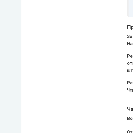
Пр
За
На
Ре
от
шт
Ре
Че
Ч
Во
От