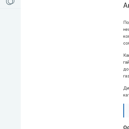
А
По
не
ко
со
Ка
га
до
га
Ди
ка
О