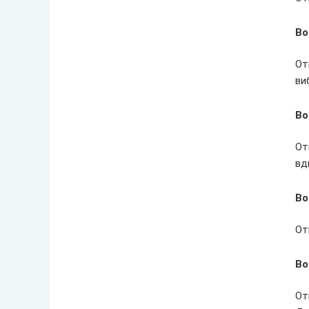
Во
От
ви
Во
От
вд
Во
От
Во
От