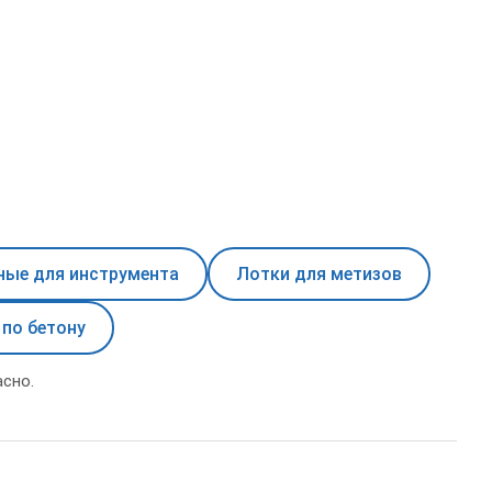
ные для инструмента
Лотки для метизов
 по бетону
сно.