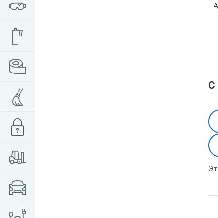
А
С
Эт