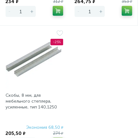
234
264,75
312
353
₽
₽
₽
₽
-
+
-
+
-25%
Скобы, 8 мм, для
мебельного степлера,
усиленные, тип 140,1250
шт Gross
Экономия 68,50
₽
205,50
274
₽
₽