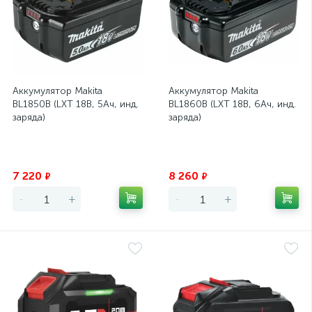
Аккумулятор Makita
Аккумулятор Makita
BL1850B (LXT 18В, 5Ач, инд.
BL1860B (LXT 18В, 6Ач, инд.
заряда)
заряда)
Экономия
Экономия
7 220
8 260
₽
₽
-
+
-
+