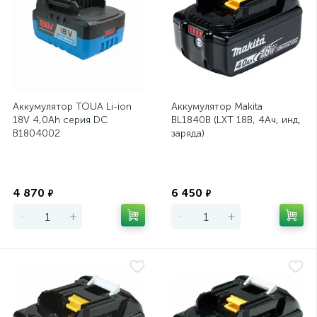
Аккумулятор TOUA Li-ion
Аккумулятор Makita
18V 4,0Ah серия DC
BL1840B (LXT 18В, 4Ач, инд.
B1804002
заряда)
Экономия
Экономия
4 870
6 450
₽
₽
-
+
-
+