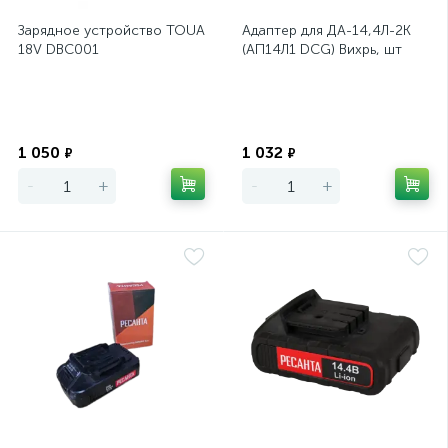
Зарядное устройство TOUA
Адаптер для ДА-14,4Л-2К
18V DBC001
(АП14Л1 DCG) Вихрь, шт
Экономия
Экономия
1 050
1 032
₽
₽
-
+
-
+