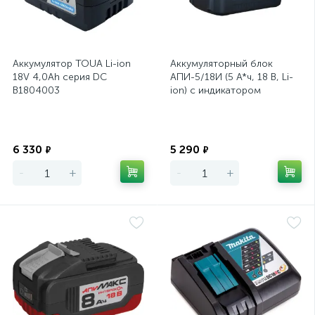
Аккумулятор TOUA Li-ion
Аккумуляторный блок
18V 4,0Ah серия DC
АПИ-5/18И (5 А*ч, 18 В, Li-
B1804003
ion) с индикатором
Интерскол
Экономия
Экономия
6 330
5 290
₽
₽
-
+
-
+