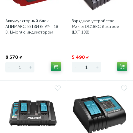
Аккумуляторный блок
Зарядное устройство
АПИМАКС-8/18И (8 А*ч, 18
Makita DC18RC быстрое
В, Li-ion) с индикатором
(LXT 18В)
Интерскол
Экономия
Экономия
8 570
5 490
₽
₽
-
+
-
+