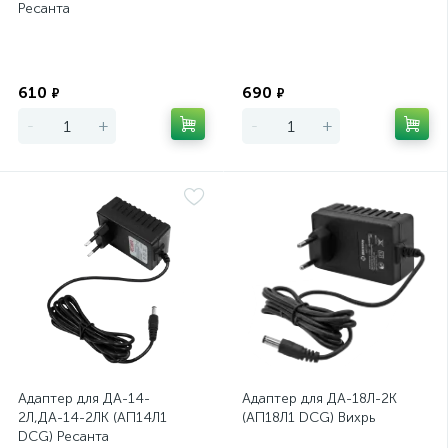
Ресанта
Экономия
Экономия
610
690
₽
₽
-
+
-
+
Адаптер для ДА-14-
Адаптер для ДА-18Л-2К
2Л,ДА-14-2ЛК (АП14Л1
(АП18Л1 DCG) Вихрь
DCG) Ресанта