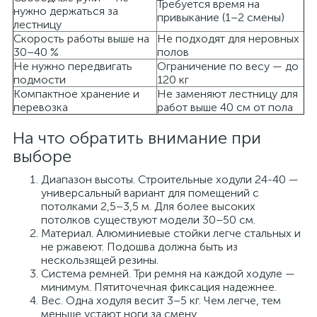
Требуется время на
нужно держаться за
привыкание (1–2 смены)
лестницу
Скорость работы выше на
Не подходят для неровных
30–40 %
полов
Не нужно передвигать
Ограничение по весу — до
подмости
120 кг
Компактное хранение и
Не заменяют лестницу для
перевозка
работ выше 40 см от пола
На что обратить внимание при
выборе
Диапазон высоты. Строительные ходули
24-40 —
универсальный вариант для помещений с
потолками 2,5–3,5 м. Для более высоких
потолков существуют модели 30–50 см.
Материал. Алюминиевые стойки легче стальных и
не ржавеют. Подошва должна быть из
нескользящей резины.
Система ремней. Три ремня на каждой ходуле —
минимум. Пятиточечная фиксация надежнее.
Вес. Одна ходуля весит 3–5 кг. Чем легче, тем
меньше устают ноги за смену.