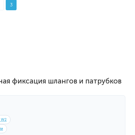
3
ая фиксация шлангов и патрубков
0 W2
ли