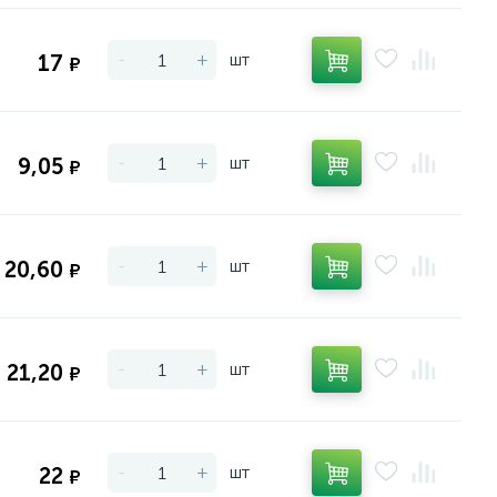
-
+
шт
17
₽
-
+
шт
9,05
₽
-
+
шт
20,60
₽
-
+
шт
21,20
₽
-
+
шт
22
₽