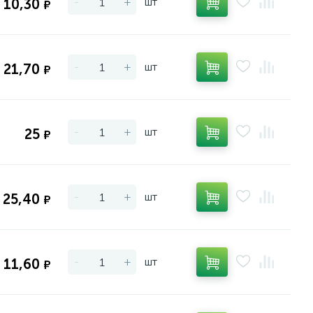
-
+
шт
10,30
₽
-
+
шт
21,70
₽
-
+
шт
25
₽
-
+
шт
25,40
₽
-
+
шт
11,60
₽