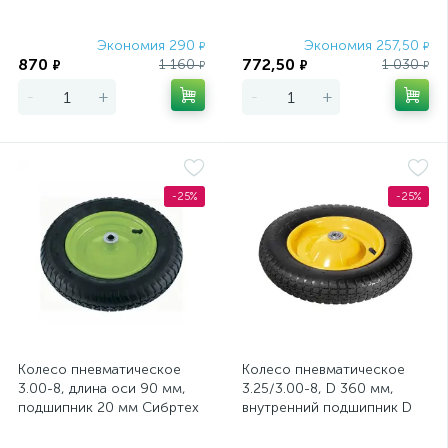
Pa
Экономия 290
Экономия 257,50
₽
₽
870
772,50
1 160
1 030
₽
₽
₽
₽
-
+
-
+
-25%
-25%
Колесо пневматическое
Колесо пневматическое
3.00-8, длина оси 90 мм,
3.25/3.00-8, D 360 мм,
подшипник 20 мм Сибртех
внутренний подшипник D
16 мм, длина оси 94 мм
PalisaD