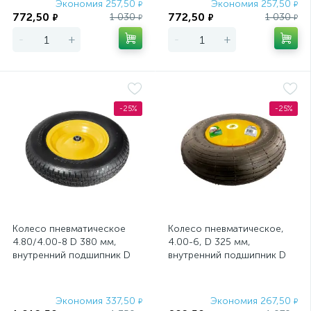
Экономия 257,50
Экономия 257,50
₽
₽
772,50
772,50
1 030
1 030
₽
₽
₽
₽
-
+
-
+
-25%
-25%
Колесо пневматическое
Колесо пневматическое,
4.80/4.00-8 D 380 мм,
4.00-6, D 325 мм,
внутренний подшипник D
внутренний подшипник D
12 мм, длина оси 80 мм
16 мм, длина оси 100 мм
PalisaD
PalisaD
Экономия 337,50
Экономия 267,50
₽
₽