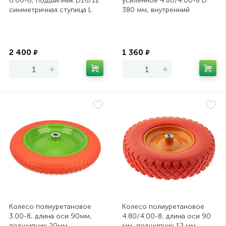
6.00-6, подшипник D16/12
усиленное 4.80/4.00-8 D
симметричная ступица L
380 мм, внутренний
100мм
подшипник D 12 мм, длина
оси 80 мм,
Экономия
Экономия
2 400
1 360
₽
₽
-
+
-
+
Колесо полиуретановое
Колесо полиуретановое
3.00-8, длина оси 90мм,
4.80/4.00-8, длина оси 90
подшипник 20мм
мм, подшипник 12 мм