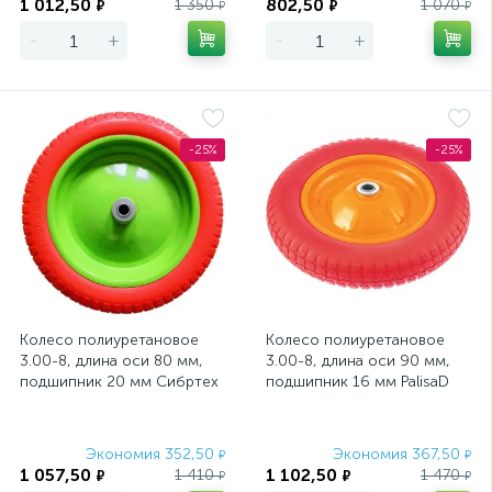
1 012,50
802,50
1 350
1 070
₽
₽
₽
₽
-
+
-
+
-25%
-25%
Колесо полиуретановое
Колесо полиуретановое
3.00-8, длина оси 80 мм,
3.00-8, длина оси 90 мм,
подшипник 20 мм Сибртех
подшипник 16 мм PalisaD
Экономия 352,50
Экономия 367,50
₽
₽
1 057,50
1 102,50
1 410
1 470
₽
₽
₽
₽