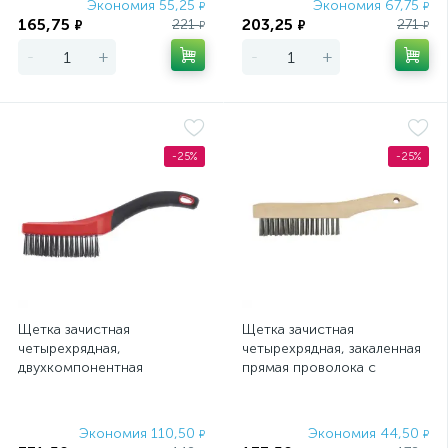
Экономия 55,25
Экономия 67,75
₽
₽
165,75
203,25
221
271
₽
₽
₽
₽
-
+
-
+
-25%
-25%
Щетка зачистная
Щетка зачистная
четырехрядная,
четырехрядная, закаленная
двухкомпонентная
прямая проволока с
рукоятка Matrix
деревянной ручкой
Сибртех
Экономия 110,50
Экономия 44,50
₽
₽