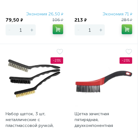
Экономия 26,50
Экономия 71
₽
₽
79,50
213
106
284
₽
₽
₽
₽
-
+
-
+
-25%
-25%
Набор щеток, 3 шт,
Щетка зачистная
металлические с
пятирядная,
пластмассовой ручкой,
двухкомпонентная
большие Matrix
рукоятка Matrix