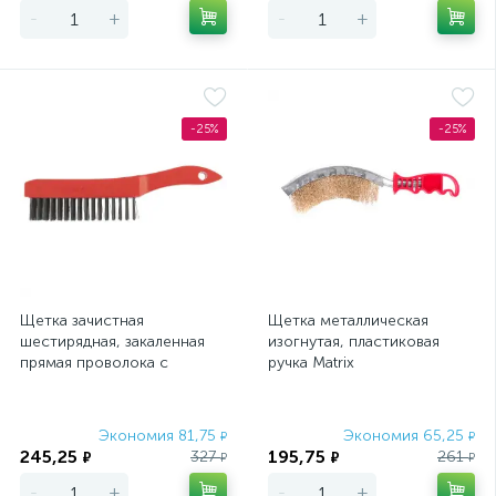
-
+
-
+
-25%
-25%
Щетка зачистная
Щетка металлическая
шестирядная, закаленная
изогнутая, пластиковая
прямая проволока с
ручка Matrix
пластиковой ручкой Matrix
Экономия 81,75
Экономия 65,25
₽
₽
245,25
195,75
327
261
₽
₽
₽
₽
-
+
-
+