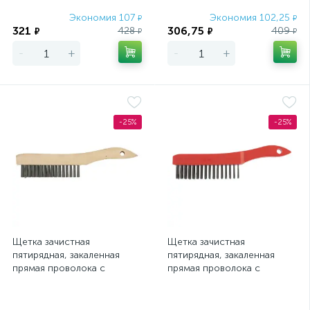
Экономия 107
Экономия 102,25
₽
₽
321
306,75
428
409
₽
₽
₽
₽
-
+
-
+
-25%
-25%
Щетка зачистная
Щетка зачистная
пятирядная, закаленная
пятирядная, закаленная
прямая проволока с
прямая проволока с
деревянной ручкой
пластиковой ручкой Matrix
Сибртех