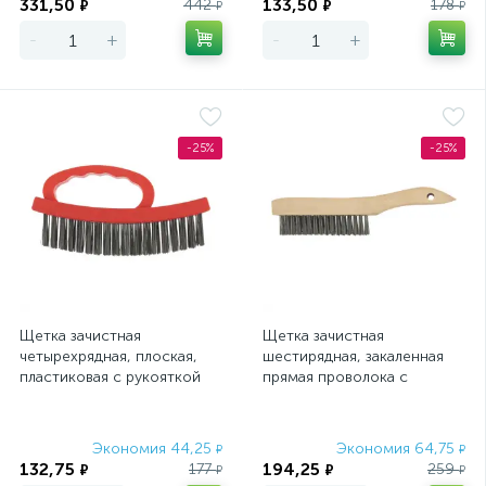
331,50
133,50
442
178
₽
₽
₽
₽
-
+
-
+
-25%
-25%
Щетка зачистная
Щетка зачистная
четырехрядная, плоская,
шестирядная, закаленная
пластиковая с рукояткой
прямая проволока с
Matrix
деревянной ручкой
Сибртех
Экономия 44,25
Экономия 64,75
₽
₽
132,75
194,25
177
259
₽
₽
₽
₽